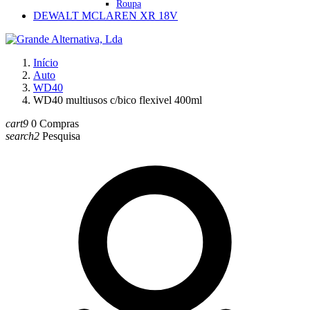
Roupa
DEWALT MCLAREN XR 18V
Início
Auto
WD40
WD40 multiusos c/bico flexivel 400ml
cart9
0
Compras
search2
Pesquisa