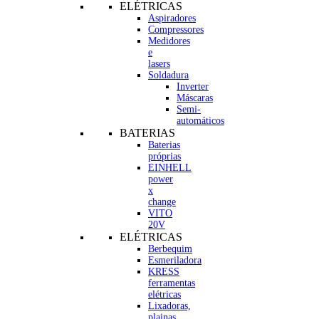
ELÉTRICAS
Aspiradores
Compressores
Medidores
e
lasers
Soldadura
Inverter
Máscaras
Semi-
automáticos
BATERIAS
Baterias
próprias
EINHELL
power
x
change
VITO
20V
ELÉTRICAS
Berbequim
Esmeriladora
KRESS
ferramentas
elétricas
Lixadoras,
plainas