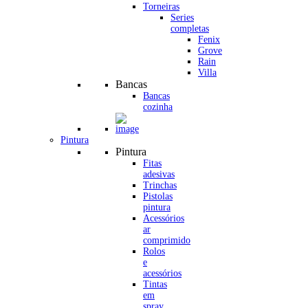
Torneiras
Series
completas
Fenix
Grove
Rain
Villa
Bancas
Bancas
cozinha
Pintura
Pintura
Fitas
adesivas
Trinchas
Pistolas
pintura
Acessórios
ar
comprimido
Rolos
e
acessórios
Tintas
em
spray