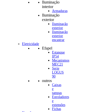
Iluminação
interior
Armaduras
Iluminação
exterior
Iluminação
exterior
Iluminação
exterior
encastrar
Eletricidade
Efapel
Estanque
IP54
Mecanismos
MEC21
Serie
LOGUS
90
outros
Caixas
e
tampas
Enroladores
e
extensões
Fichas