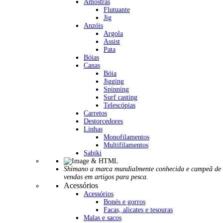
Amostras
Flutuante
Jig
Anzóis
Argola
Assist
Pata
Bóias
Canas
Bóia
Jigging
Spinning
Surf casting
Telescópias
Carretos
Destorcedores
Linhas
Monofilamentos
Multifilamentos
Sabiki
Shimano a marca mundialmente conhecida e campeã de
vendas em artigos para pesca.
Acessórios
Acessórios
Bonés e gorros
Facas, alicates e tesouras
Malas e sacos