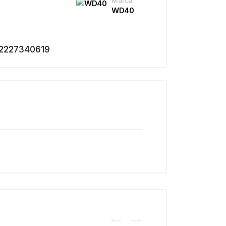
Marca
WD40
2227340619