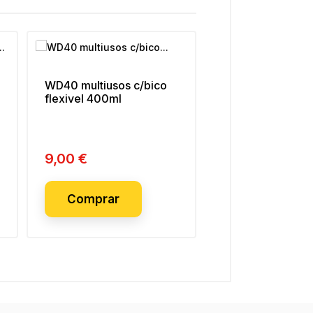
WD40 multiusos c/bico
flexivel 400ml
WD-40 specialis
motorbike cera 
polimento 500m
9,00 €
Preço
8,99 €
Preço
Comprar
Esgotado