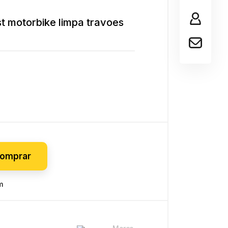
entas
t motorbike limpa travoes
inas e Tupias
molidor
 quente
omprar
m