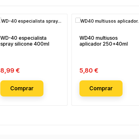
WD-40 especialista
WD40 multiusos
spray silicone 400ml
aplicador 250+40ml
8,99 €
5,80 €
Preço
Preço
Comprar
Comprar