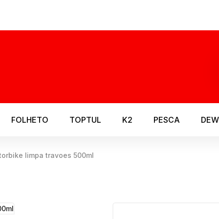
FOLHETO
TOPTUL
K2
PESCA
DEW
orbike limpa travoes 500ml
AS
BATERIAS
ELÉTRICAS
s
Baterias próprias
Berbequim
res
EINHELL power x change
Esmeriladora