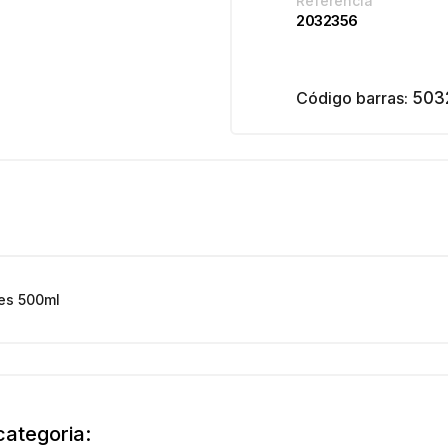
Referência
2032356
Código barras:
503
oes 500ml
categoria: