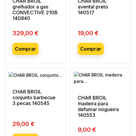
CHAR BROIL
CHAR BROIL
grelhador a gas
avental preto
CONVECTIVE 210B
140517
140840
329,00 €
19,00 €
Preço
Preço
Comprar
Comprar
CHAR BROIL
conjunto barbecue
CHAR BROIL
3 pecas 140545
madeira para
defumar nogueira
140553
29,00 €
Preço
9,00 €
Preço