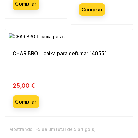
Comprar
Comprar
CHAR BROIL caixa para defumar 140551
25,00 €
Preço
Comprar
Mostrando 1-5 de um total de 5 artigo(s)