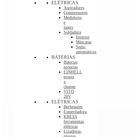
ELÉTRICAS
Aspiradores
Compressores
Medidores
e
lasers
Soldadura
Inverter
Máscaras
Semi-
automáticos
BATERIAS
Baterias
próprias
EINHELL
power
x
change
VITO
20V
ELÉTRICAS
Berbequim
Esmeriladora
KRESS
ferramentas
elétricas
Lixadoras,
plainas