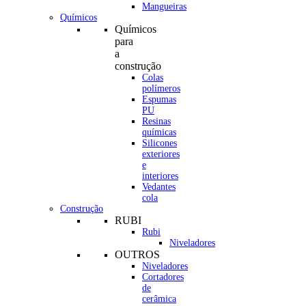
Mangueiras
Químicos
Químicos
para
a
construção
Colas
polímeros
Espumas
PU
Resinas
químicas
Silicones
exteriores
e
interiores
Vedantes
cola
Construção
RUBI
Rubi
Niveladores
OUTROS
Niveladores
Cortadores
de
cerâmica