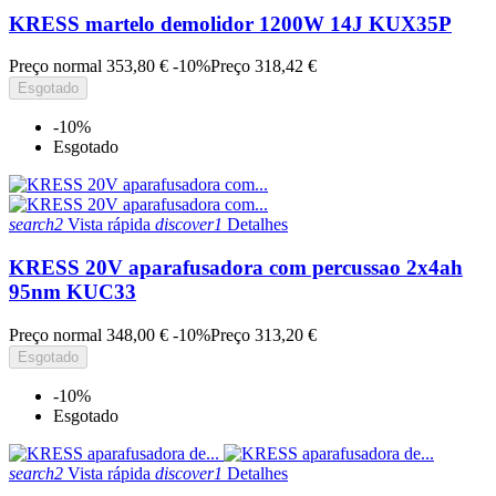
KRESS martelo demolidor 1200W 14J KUX35P
Preço normal
353,80 €
-10%
Preço
318,42 €
Esgotado
-10%
Esgotado
search2
Vista rápida
discover1
Detalhes
KRESS 20V aparafusadora com percussao 2x4ah
95nm KUC33
Preço normal
348,00 €
-10%
Preço
313,20 €
Esgotado
-10%
Esgotado
search2
Vista rápida
discover1
Detalhes