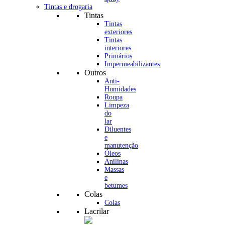
Tintas e drogaria
Tintas
Tintas
exteriores
Tintas
interiores
Primários
Impermeabilizantes
Outros
Anti-
Humidades
Roupa
Limpeza
do
lar
Diluentes
e
manutenção
Óleos
Anilinas
Massas
e
betumes
Colas
Colas
Lacrilar