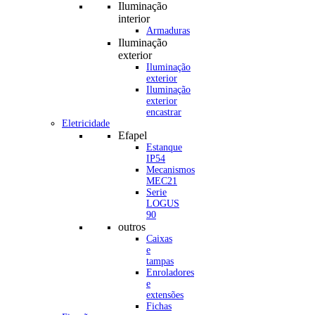
Iluminação
interior
Armaduras
Iluminação
exterior
Iluminação
exterior
Iluminação
exterior
encastrar
Eletricidade
Efapel
Estanque
IP54
Mecanismos
MEC21
Serie
LOGUS
90
outros
Caixas
e
tampas
Enroladores
e
extensões
Fichas