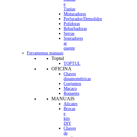
e
Tupias
Misturadores
Perfurador/Demolidor
Polidoras
Rebarbadoras
Serras
Sopradores
ar
quente
Ferramentas manuais
Toptul
TOPTUL
OFICINA
Chaves
dinamométricas
Conjuntos
Macaco
Roquetes
MANUAIS
Alicates
Brocas
e
kits
DIY
Chaves
de