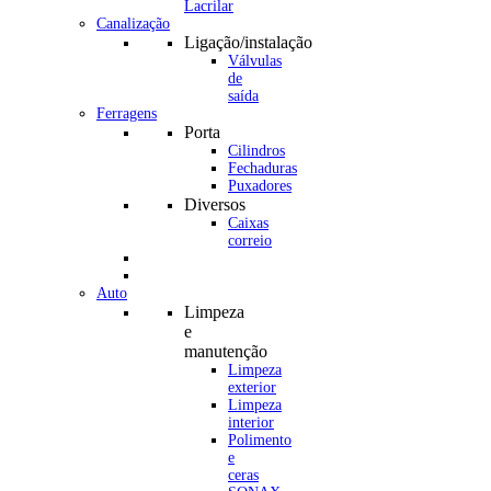
Canalização
Ligação/instalação
Válvulas
de
saída
Ferragens
Porta
Cilindros
Fechaduras
Puxadores
Diversos
Caixas
correio
Auto
Limpeza
e
manutenção
Limpeza
exterior
Limpeza
interior
Polimento
e
ceras