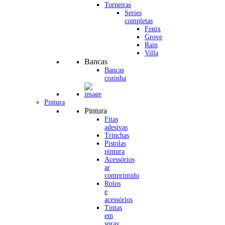
Torneiras
Series
completas
Fenix
Grove
Rain
Villa
Bancas
Bancas
cozinha
Pintura
Pintura
Fitas
adesivas
Trinchas
Pistolas
pintura
Acessórios
ar
comprimido
Rolos
e
acessórios
Tintas
em
spray