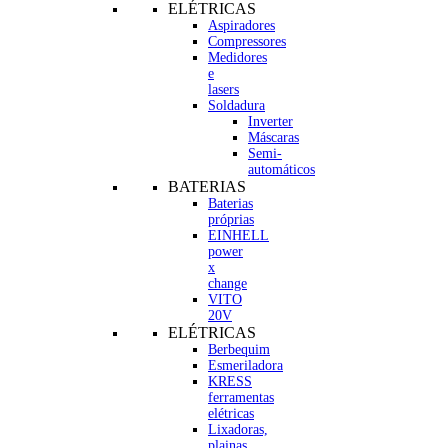
ELÉTRICAS
Aspiradores
Compressores
Medidores
e
lasers
Soldadura
Inverter
Máscaras
Semi-
automáticos
BATERIAS
Baterias
próprias
EINHELL
power
x
change
VITO
20V
ELÉTRICAS
Berbequim
Esmeriladora
KRESS
ferramentas
elétricas
Lixadoras,
plainas