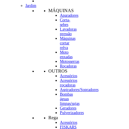
Jardim
MÁQUINAS
Aparadores
Corta-
sebes
Lavadoras
pressão
Máquinas
cortar
relva
Moto
enxadas
Motosserras
Roçadoras
OUTROS
Acessórios
Acessórios
roçadoras
Aspiradores/Sopradores
Bombas
águas
limpas/sujas
Geradores
Pulverizadores
Rega
Acessórios
FISKARS