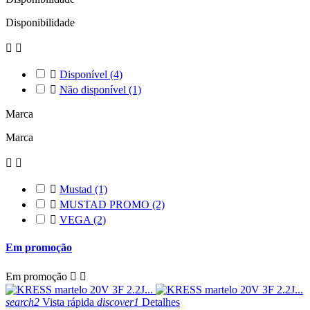
Disponibilidade



Disponível
(4)

Não disponível
(1)
Marca
Marca



Mustad
(1)

MUSTAD PROMO
(2)

VEGA
(2)
Em promoção
Em promoção


search2
Vista rápida
discover1
Detalhes