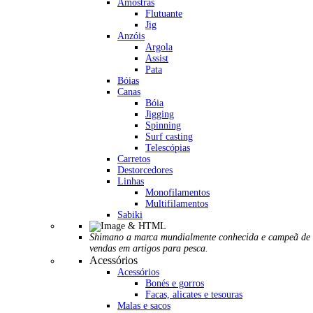
Amostras
Flutuante
Jig
Anzóis
Argola
Assist
Pata
Bóias
Canas
Bóia
Jigging
Spinning
Surf casting
Telescópias
Carretos
Destorcedores
Linhas
Monofilamentos
Multifilamentos
Sabiki
Shimano a marca mundialmente conhecida e campeã de
vendas em artigos para pesca.
Acessórios
Acessórios
Bonés e gorros
Facas, alicates e tesouras
Malas e sacos