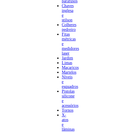
parafusos
Chaves
inglesa
e
stilson
Colheres
pedreiro
Fitas
métricas
e
medidores
laser
Jardim
Limas
Maçaricos
Martelos
Níveis
e
esquadros
Pistolas
silicone
e
acessórios
Tornos
X-
atos
e
lâminas