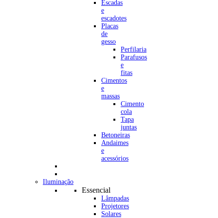
Escadas
e
escadotes
Placas
de
gesso
Perfilaria
Parafusos
e
fitas
Cimentos
e
massas
Cimento
cola
Tapa
juntas
Betoneiras
Andaimes
e
acessórios
Iluminação
Essencial
Lâmpadas
Projetores
Solares