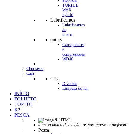
SONAX
TURTLE
WAX
hybrid
Lubrificantes
Lubrificantes
de
motor
outros
Carregadores
e
compressores
WD40
Churrasco
Casa
Casa
Diversos
Limpeza do lar
INÍCIO
FOLHETO
TOPTUL
K2
PESCA
a nossa marca de eleição, os portugueses a preferem!
Pesca