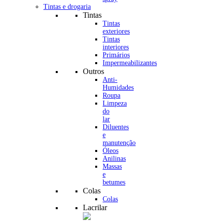
Tintas e drogaria
Tintas
Tintas
exteriores
Tintas
interiores
Primários
Impermeabilizantes
Outros
Anti-
Humidades
Roupa
Limpeza
do
lar
Diluentes
e
manutenção
Óleos
Anilinas
Massas
e
betumes
Colas
Colas
Lacrilar