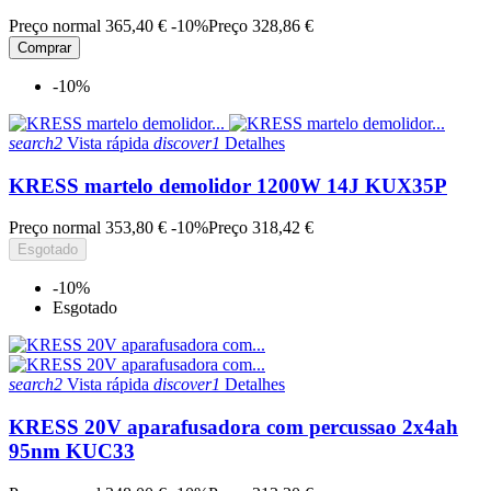
Preço normal
365,40 €
-10%
Preço
328,86 €
Comprar
-10%
search2
Vista rápida
discover1
Detalhes
KRESS martelo demolidor 1200W 14J KUX35P
Preço normal
353,80 €
-10%
Preço
318,42 €
Esgotado
-10%
Esgotado
search2
Vista rápida
discover1
Detalhes
KRESS 20V aparafusadora com percussao 2x4ah
95nm KUC33