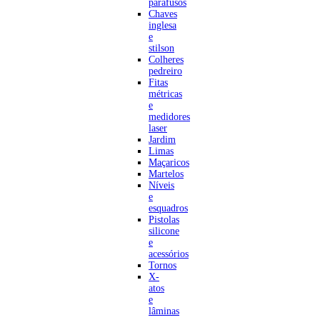
parafusos
Chaves
inglesa
e
stilson
Colheres
pedreiro
Fitas
métricas
e
medidores
laser
Jardim
Limas
Maçaricos
Martelos
Níveis
e
esquadros
Pistolas
silicone
e
acessórios
Tornos
X-
atos
e
lâminas