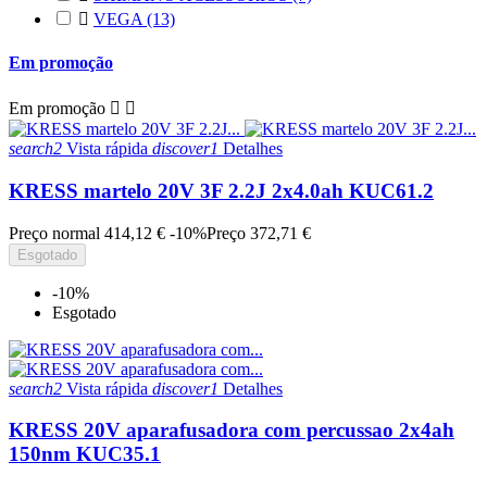

VEGA
(13)
Em promoção
Em promoção


search2
Vista rápida
discover1
Detalhes
KRESS martelo 20V 3F 2.2J 2x4.0ah KUC61.2
Preço normal
414,12 €
-10%
Preço
372,71 €
Esgotado
-10%
Esgotado
search2
Vista rápida
discover1
Detalhes
KRESS 20V aparafusadora com percussao 2x4ah
150nm KUC35.1