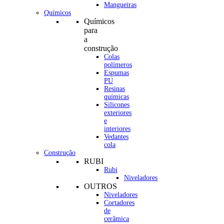
Mangueiras
Químicos
Químicos
para
a
construção
Colas
polímeros
Espumas
PU
Resinas
químicas
Silicones
exteriores
e
interiores
Vedantes
cola
Construção
RUBI
Rubi
Niveladores
OUTROS
Niveladores
Cortadores
de
cerâmica