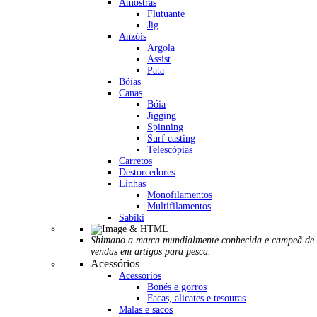
Amostras
Flutuante
Jig
Anzóis
Argola
Assist
Pata
Bóias
Canas
Bóia
Jigging
Spinning
Surf casting
Telescópias
Carretos
Destorcedores
Linhas
Monofilamentos
Multifilamentos
Sabiki
Shimano a marca mundialmente conhecida e campeã de
vendas em artigos para pesca.
Acessórios
Acessórios
Bonés e gorros
Facas, alicates e tesouras
Malas e sacos