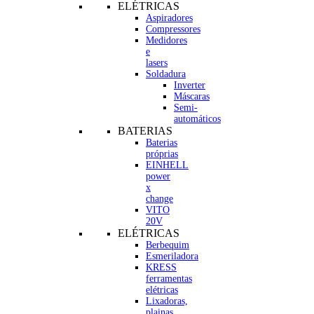
ELÉTRICAS
Aspiradores
Compressores
Medidores
e
lasers
Soldadura
Inverter
Máscaras
Semi-
automáticos
BATERIAS
Baterias
próprias
EINHELL
power
x
change
VITO
20V
ELÉTRICAS
Berbequim
Esmeriladora
KRESS
ferramentas
elétricas
Lixadoras,
plainas