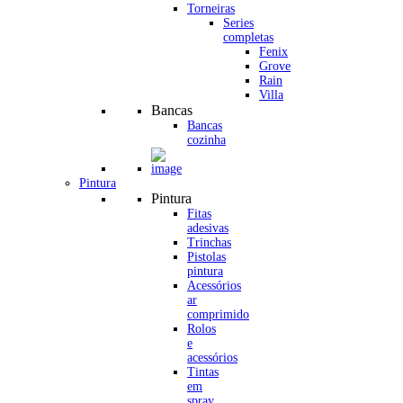
Torneiras
Series
completas
Fenix
Grove
Rain
Villa
Bancas
Bancas
cozinha
Pintura
Pintura
Fitas
adesivas
Trinchas
Pistolas
pintura
Acessórios
ar
comprimido
Rolos
e
acessórios
Tintas
em
spray