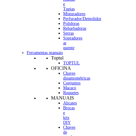
e
Tupias
Misturadores
Perfurador/Demolidor
Polidoras
Rebarbadoras
Serras
Sopradores
ar
quente
Ferramentas manuais
Toptul
TOPTUL
OFICINA
Chaves
dinamométricas
Conjuntos
Macaco
Roquetes
MANUAIS
Alicates
Brocas
e
kits
DIY
Chaves
de