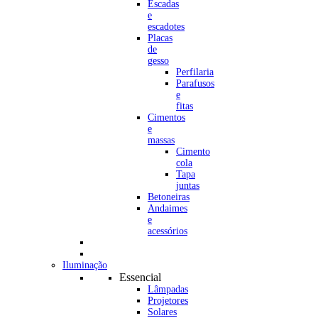
Escadas
e
escadotes
Placas
de
gesso
Perfilaria
Parafusos
e
fitas
Cimentos
e
massas
Cimento
cola
Tapa
juntas
Betoneiras
Andaimes
e
acessórios
Iluminação
Essencial
Lâmpadas
Projetores
Solares