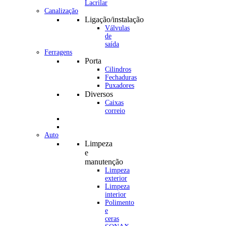
Canalização
Ligação/instalação
Válvulas
de
saída
Ferragens
Porta
Cilindros
Fechaduras
Puxadores
Diversos
Caixas
correio
Auto
Limpeza
e
manutenção
Limpeza
exterior
Limpeza
interior
Polimento
e
ceras