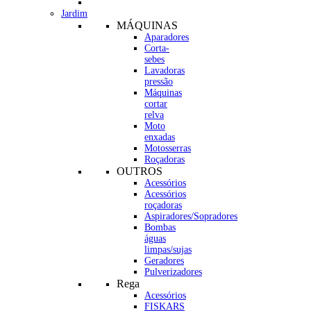
Jardim
MÁQUINAS
Aparadores
Corta-
sebes
Lavadoras
pressão
Máquinas
cortar
relva
Moto
enxadas
Motosserras
Roçadoras
OUTROS
Acessórios
Acessórios
roçadoras
Aspiradores/Sopradores
Bombas
águas
limpas/sujas
Geradores
Pulverizadores
Rega
Acessórios
FISKARS