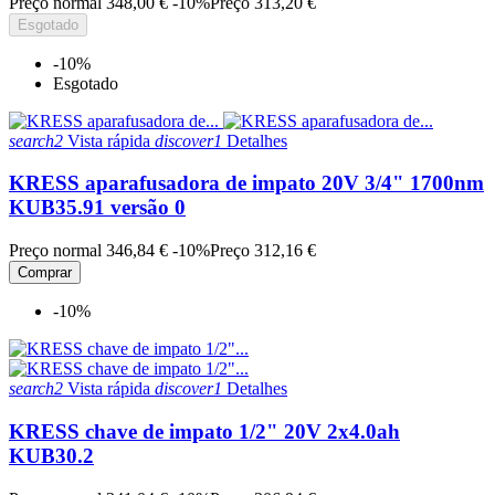
Preço normal
348,00 €
-10%
Preço
313,20 €
Esgotado
-10%
Esgotado
search2
Vista rápida
discover1
Detalhes
KRESS aparafusadora de impato 20V 3/4" 1700nm
KUB35.91 versão 0
Preço normal
346,84 €
-10%
Preço
312,16 €
Comprar
-10%
search2
Vista rápida
discover1
Detalhes
KRESS chave de impato 1/2" 20V 2x4.0ah
KUB30.2