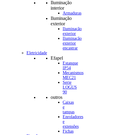
Iluminação
interior
Armaduras
Iluminação
exterior
Iluminação
exterior
Iluminação
exterior
encastrar
Eletricidade
Efapel
Estanque
IP54
Mecanismos
MEC21
Serie
LOGUS
90
outros
Caixas
e
tampas
Enroladores
e
extensões
Fichas