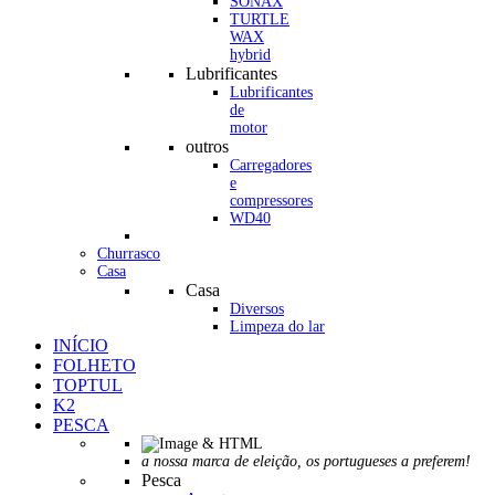
SONAX
TURTLE
WAX
hybrid
Lubrificantes
Lubrificantes
de
motor
outros
Carregadores
e
compressores
WD40
Churrasco
Casa
Casa
Diversos
Limpeza do lar
INÍCIO
FOLHETO
TOPTUL
K2
PESCA
a nossa marca de eleição, os portugueses a preferem!
Pesca