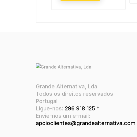
Grande Alternativa, Lda
Todos os direitos reservados
Portugal
Ligue-nos:
296 918 125 *
Envie-nos um e-mail:
apoioclientes@grandealternativa.com