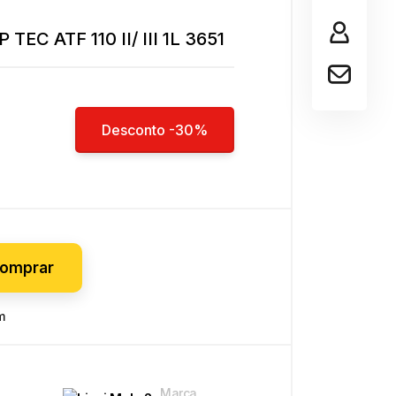
entas
TEC ATF 110 II/ III 1L 3651
inas e Tupias
molidor
Desconto -30%
 quente
omprar
m
Marca