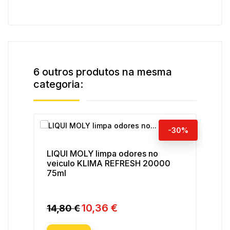
6 outros produtos na mesma
categoria:
-30%
LIQUI MOLY limpa odores no
LIQ
veiculo KLIMA REFRESH 20000
sen
75ml
10,36 €
Preço
14,80 €
Preço
Pre
12
normal
nor