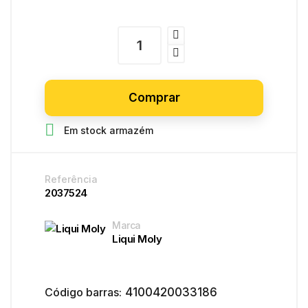
Comprar

Em stock armazém
Referência
2037524
Marca
Liqui Moly
Código barras:
4100420033186