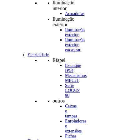
Iluminação
interior
Armaduras
Iluminação
exterior
Iluminação
exterior
Iluminação
exterior
encastrar
Eletricidade
Efapel
Estanque
IP54
Mecanismos
MEC21
Serie
LOGUS
90
outros
Caixas
e
tampas
Enroladores
e
extensões
Fichas