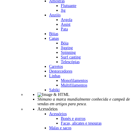
Amostras
Flutuante
Jig
Anzóis
Argola
Assist
Pata
Bóias
Canas
Bóia
Jigging
Spinning
Surf casting
Telescópias
Carretos
Destorcedores
Linhas
Monofilamentos
Multifilamentos
Sabiki
Shimano a marca mundialmente conhecida e campeã de
vendas em artigos para pesca.
Acessórios
Acessórios
Bonés e gorros
Facas, alicates e tesouras
Malas e sacos