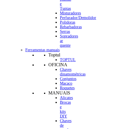
e
Tupias
Misturadores
Perfurador/Demolidor
Polidoras
Rebarbadoras
Serras
Sopradores
ar
quente
Ferramentas manuais
Toptul
TOPTUL
OFICINA
Chaves
dinamométricas
Conjuntos
Macaco
Roquetes
MANUAIS
Alicates
Brocas
e
kits
DIY
Chaves
de