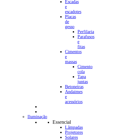
Escadas
e
escadotes
Placas
de
gesso
Perfilaria
Parafusos
e
fitas
Cimentos
e
massas
Cimento
cola
Tapa
juntas
Betoneiras
Andaimes
e
acessórios
Iluminação
Essencial
Lâmpadas
Projetores
Solares