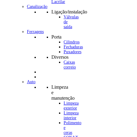
Canalização
Ligação/instalação
Válvulas
de
saída
Ferragens
Porta
Cilindros
Fechaduras
Puxadores
Diversos
Caixas
correio
Auto
Limpeza
e
manutenção
Limpeza
exterior
Limpeza
interior
Polimento
e
ceras