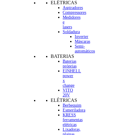
ELÉTRICAS
Aspiradores
Compressores
Medidores
e
lasers
Soldadura
Inverter
Máscaras
Semi-
automáticos
BATERIAS
Baterias
próprias
EINHELL
power
x
change
VITO
20V
ELÉTRICAS
Berbequim
Esmeriladora
KRESS
ferramentas
elétricas
Lixadoras,
plainas