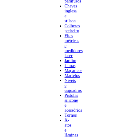
parafusos
Chaves
inglesa
e
stilson
Colheres
pedreiro
Fitas
métricas
e
medidores
laser
Jardim
Limas
Maçaricos
Martelos
Níveis
e
esquadros
Pistolas
silicone
e
acessórios
Tornos
X-
atos
e
lâminas