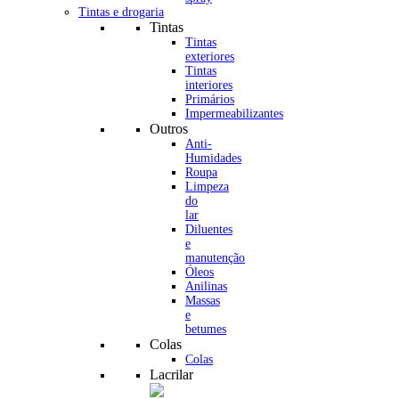
Tintas e drogaria
Tintas
Tintas
exteriores
Tintas
interiores
Primários
Impermeabilizantes
Outros
Anti-
Humidades
Roupa
Limpeza
do
lar
Diluentes
e
manutenção
Óleos
Anilinas
Massas
e
betumes
Colas
Colas
Lacrilar