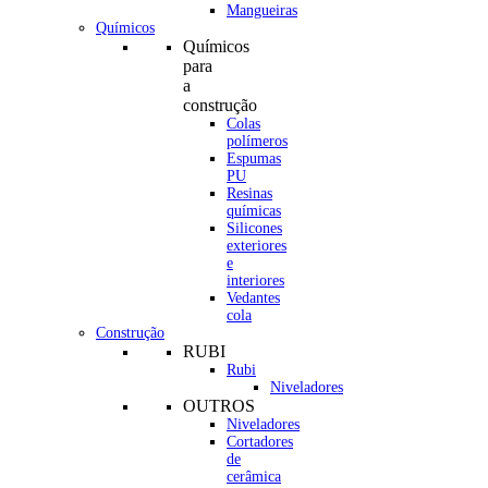
Mangueiras
Químicos
Químicos
para
a
construção
Colas
polímeros
Espumas
PU
Resinas
químicas
Silicones
exteriores
e
interiores
Vedantes
cola
Construção
RUBI
Rubi
Niveladores
OUTROS
Niveladores
Cortadores
de
cerâmica