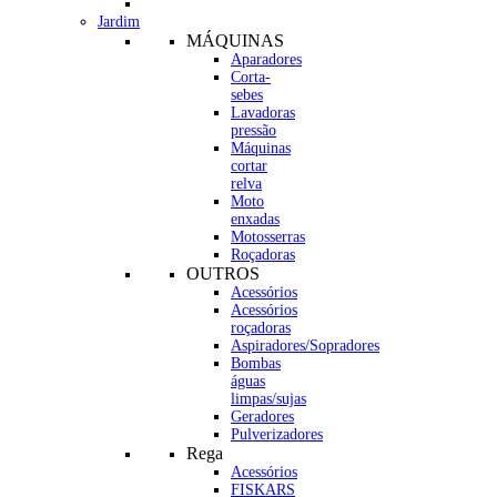
Jardim
MÁQUINAS
Aparadores
Corta-
sebes
Lavadoras
pressão
Máquinas
cortar
relva
Moto
enxadas
Motosserras
Roçadoras
OUTROS
Acessórios
Acessórios
roçadoras
Aspiradores/Sopradores
Bombas
águas
limpas/sujas
Geradores
Pulverizadores
Rega
Acessórios
FISKARS