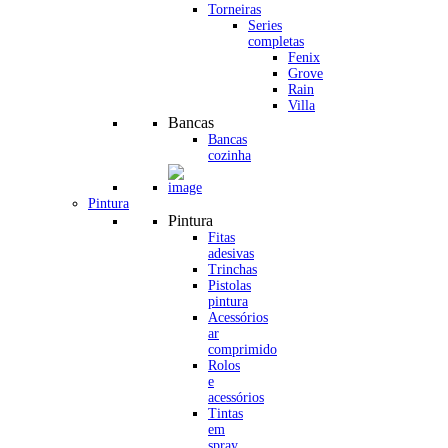
Torneiras
Series
completas
Fenix
Grove
Rain
Villa
Bancas
Bancas
cozinha
Pintura
Pintura
Fitas
adesivas
Trinchas
Pistolas
pintura
Acessórios
ar
comprimido
Rolos
e
acessórios
Tintas
em
spray