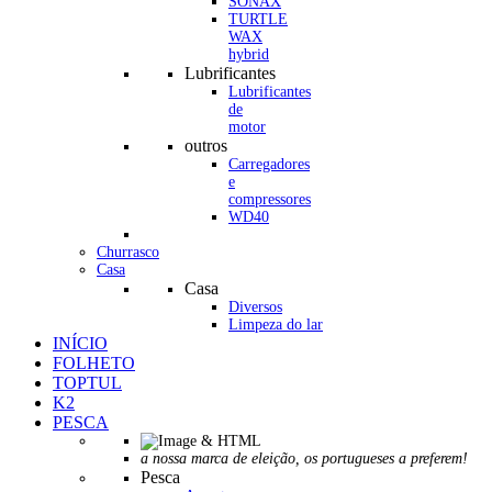
SONAX
TURTLE
WAX
hybrid
Lubrificantes
Lubrificantes
de
motor
outros
Carregadores
e
compressores
WD40
Churrasco
Casa
Casa
Diversos
Limpeza do lar
INÍCIO
FOLHETO
TOPTUL
K2
PESCA
a nossa marca de eleição, os portugueses a preferem!
Pesca