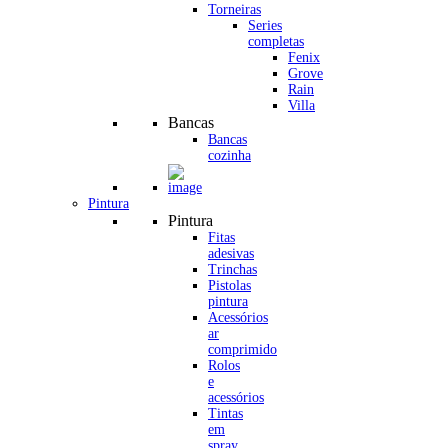
Torneiras
Series
completas
Fenix
Grove
Rain
Villa
Bancas
Bancas
cozinha
Pintura
Pintura
Fitas
adesivas
Trinchas
Pistolas
pintura
Acessórios
ar
comprimido
Rolos
e
acessórios
Tintas
em
spray