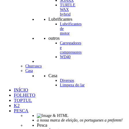
SONAX
TURTLE
WAX
hybrid
Lubrificantes
Lubrificantes
de
motor
outros
Carregadores
e
compressores
WD40
Churrasco
Casa
Casa
Diversos
Limpeza do lar
INÍCIO
FOLHETO
TOPTUL
K2
PESCA
a nossa marca de eleição, os portugueses a preferem!
Pesca