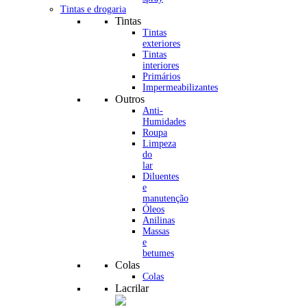
Tintas e drogaria
Tintas
Tintas
exteriores
Tintas
interiores
Primários
Impermeabilizantes
Outros
Anti-
Humidades
Roupa
Limpeza
do
lar
Diluentes
e
manutenção
Óleos
Anilinas
Massas
e
betumes
Colas
Colas
Lacrilar