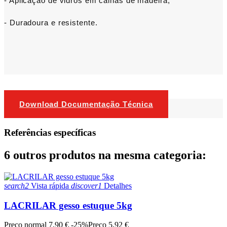
- Aplicação de vidros em calhas de madeira;
- Duradoura e resistente.
Download Documentação Técnica
Referências específicas
6 outros produtos na mesma categoria:
search2
Vista rápida
discover1
Detalhes
LACRILAR gesso estuque 5kg
Preço normal
7,90 €
-25%
Preço
5,92 €