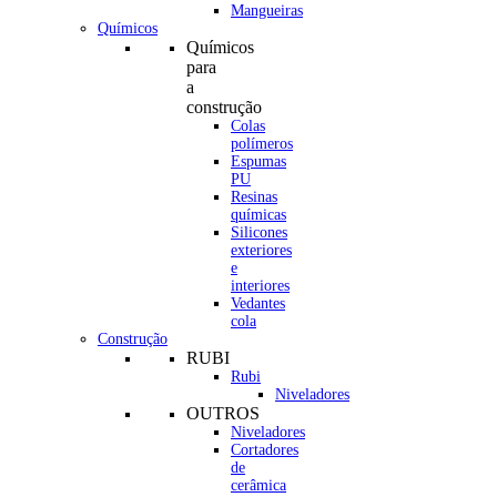
Mangueiras
Químicos
Químicos
para
a
construção
Colas
polímeros
Espumas
PU
Resinas
químicas
Silicones
exteriores
e
interiores
Vedantes
cola
Construção
RUBI
Rubi
Niveladores
OUTROS
Niveladores
Cortadores
de
cerâmica