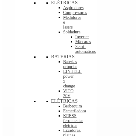
ELÉTRICAS
Aspiradores
Compressores
Medidores
e
lasers
Soldadura
Inverter
Máscaras
Semi-
automáticos
BATERIAS
Baterias
próprias
EINHELL
power
x
change
VITO
20V
ELÉTRICAS
Berbequim
Esmeriladora
KRESS
ferramentas
elétricas
Lixadoras,
plainas