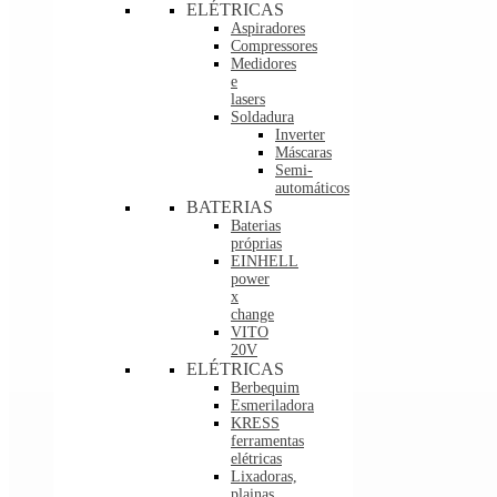
ELÉTRICAS
Aspiradores
Compressores
Medidores
e
lasers
Soldadura
Inverter
Máscaras
Semi-
automáticos
BATERIAS
Baterias
próprias
EINHELL
power
x
change
VITO
20V
ELÉTRICAS
Berbequim
Esmeriladora
KRESS
ferramentas
elétricas
Lixadoras,
plainas