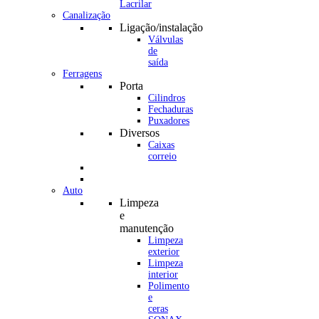
Canalização
Ligação/instalação
Válvulas
de
saída
Ferragens
Porta
Cilindros
Fechaduras
Puxadores
Diversos
Caixas
correio
Auto
Limpeza
e
manutenção
Limpeza
exterior
Limpeza
interior
Polimento
e
ceras