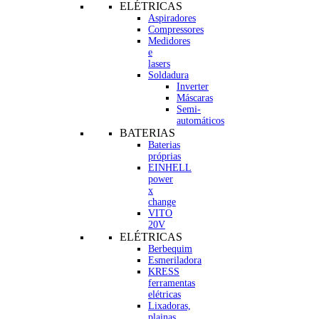
ELÉTRICAS
Aspiradores
Compressores
Medidores
e
lasers
Soldadura
Inverter
Máscaras
Semi-
automáticos
BATERIAS
Baterias
próprias
EINHELL
power
x
change
VITO
20V
ELÉTRICAS
Berbequim
Esmeriladora
KRESS
ferramentas
elétricas
Lixadoras,
plainas