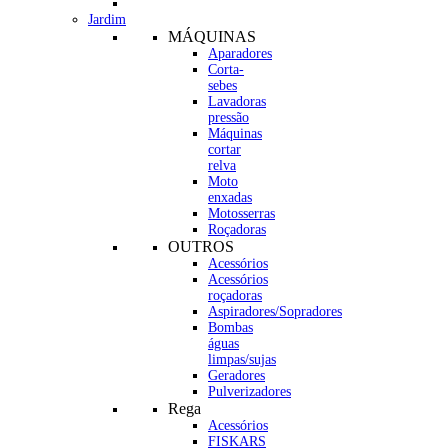
Jardim
MÁQUINAS
Aparadores
Corta-
sebes
Lavadoras
pressão
Máquinas
cortar
relva
Moto
enxadas
Motosserras
Roçadoras
OUTROS
Acessórios
Acessórios
roçadoras
Aspiradores/Sopradores
Bombas
águas
limpas/sujas
Geradores
Pulverizadores
Rega
Acessórios
FISKARS