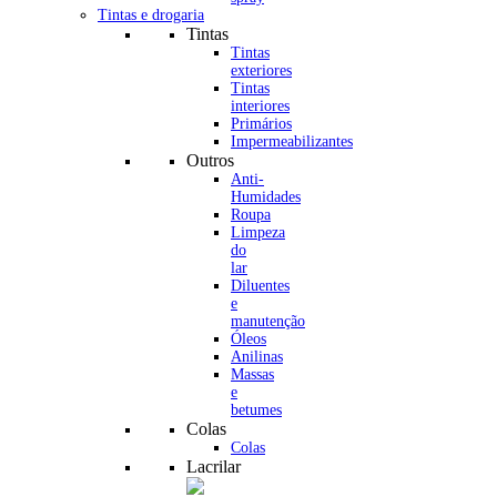
Tintas e drogaria
Tintas
Tintas
exteriores
Tintas
interiores
Primários
Impermeabilizantes
Outros
Anti-
Humidades
Roupa
Limpeza
do
lar
Diluentes
e
manutenção
Óleos
Anilinas
Massas
e
betumes
Colas
Colas
Lacrilar