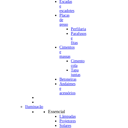
Escadas
e
escadotes
Placas
de
gesso
Perfilaria
Parafusos
e
fitas
Cimentos
e
massas
Cimento
cola
Tapa
juntas
Betoneiras
Andaimes
e
acessórios
Iluminação
Essencial
Lâmpadas
Projetores
Solares