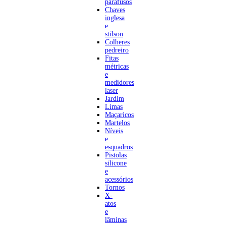
parafusos
Chaves
inglesa
e
stilson
Colheres
pedreiro
Fitas
métricas
e
medidores
laser
Jardim
Limas
Maçaricos
Martelos
Níveis
e
esquadros
Pistolas
silicone
e
acessórios
Tornos
X-
atos
e
lâminas