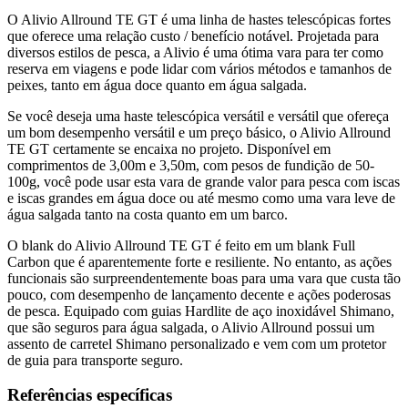
O Alivio Allround TE GT é uma linha de hastes telescópicas fortes
que oferece uma relação custo / benefício notável. Projetada para
diversos estilos de pesca, a Alivio é uma ótima vara para ter como
reserva em viagens e pode lidar com vários métodos e tamanhos de
peixes, tanto em água doce quanto em água salgada.
Se você deseja uma haste telescópica versátil e versátil que ofereça
um bom desempenho versátil e um preço básico, o Alivio Allround
TE GT certamente se encaixa no projeto. Disponível em
comprimentos de 3,00m e 3,50m, com pesos de fundição de 50-
100g, você pode usar esta vara de grande valor para pesca com iscas
e iscas grandes em água doce ou até mesmo como uma vara leve de
água salgada tanto na costa quanto em um barco.
O blank do Alivio Allround TE GT é feito em um blank Full
Carbon que é aparentemente forte e resiliente. No entanto, as ações
funcionais são surpreendentemente boas para uma vara que custa tão
pouco, com desempenho de lançamento decente e ações poderosas
de pesca. Equipado com guias Hardlite de aço inoxidável Shimano,
que são seguros para água salgada, o Alivio Allround possui um
assento de carretel Shimano personalizado e vem com um protetor
de guia para transporte seguro.
Referências específicas