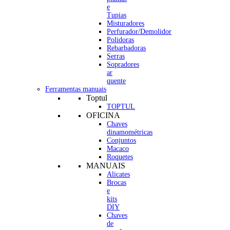
e
Tupias
Misturadores
Perfurador/Demolidor
Polidoras
Rebarbadoras
Serras
Sopradores
ar
quente
Ferramentas manuais
Toptul
TOPTUL
OFICINA
Chaves
dinamométricas
Conjuntos
Macaco
Roquetes
MANUAIS
Alicates
Brocas
e
kits
DIY
Chaves
de