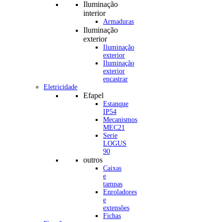
Iluminação
interior
Armaduras
Iluminação
exterior
Iluminação
exterior
Iluminação
exterior
encastrar
Eletricidade
Efapel
Estanque
IP54
Mecanismos
MEC21
Serie
LOGUS
90
outros
Caixas
e
tampas
Enroladores
e
extensões
Fichas