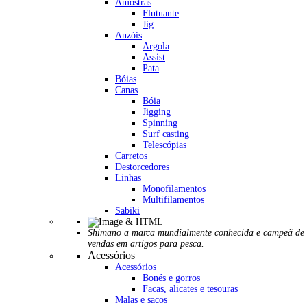
Amostras
Flutuante
Jig
Anzóis
Argola
Assist
Pata
Bóias
Canas
Bóia
Jigging
Spinning
Surf casting
Telescópias
Carretos
Destorcedores
Linhas
Monofilamentos
Multifilamentos
Sabiki
Shimano a marca mundialmente conhecida e campeã de
vendas em artigos para pesca.
Acessórios
Acessórios
Bonés e gorros
Facas, alicates e tesouras
Malas e sacos