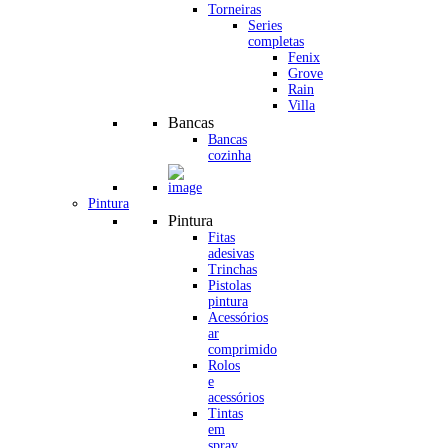
Torneiras
Series
completas
Fenix
Grove
Rain
Villa
Bancas
Bancas
cozinha
Pintura
Pintura
Fitas
adesivas
Trinchas
Pistolas
pintura
Acessórios
ar
comprimido
Rolos
e
acessórios
Tintas
em
spray