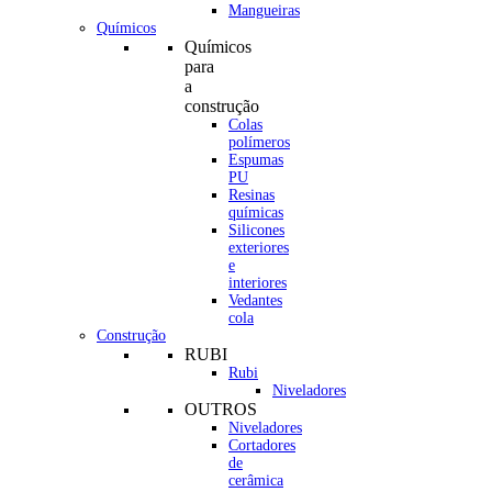
Mangueiras
Químicos
Químicos
para
a
construção
Colas
polímeros
Espumas
PU
Resinas
químicas
Silicones
exteriores
e
interiores
Vedantes
cola
Construção
RUBI
Rubi
Niveladores
OUTROS
Niveladores
Cortadores
de
cerâmica