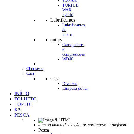
SONAX
TURTLE
WAX
hybrid
Lubrificantes
Lubrificantes
de
motor
outros
Carregadores
e
compressores
WD40
Churrasco
Casa
Casa
Diversos
Limpeza do lar
INÍCIO
FOLHETO
TOPTUL
K2
PESCA
a nossa marca de eleição, os portugueses a preferem!
Pesca