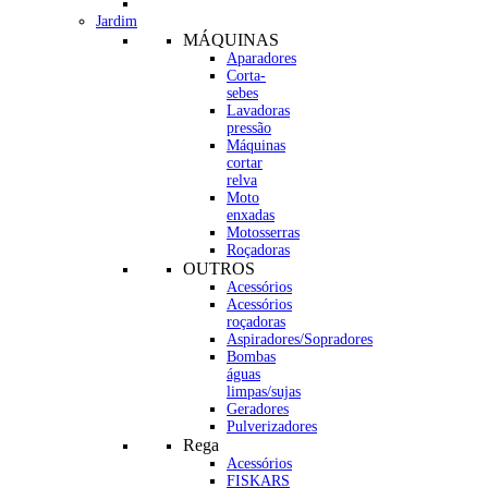
Jardim
MÁQUINAS
Aparadores
Corta-
sebes
Lavadoras
pressão
Máquinas
cortar
relva
Moto
enxadas
Motosserras
Roçadoras
OUTROS
Acessórios
Acessórios
roçadoras
Aspiradores/Sopradores
Bombas
águas
limpas/sujas
Geradores
Pulverizadores
Rega
Acessórios
FISKARS