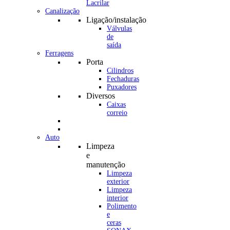
Canalização
Ligação/instalação
Válvulas
de
saída
Ferragens
Porta
Cilindros
Fechaduras
Puxadores
Diversos
Caixas
correio
Auto
Limpeza
e
manutenção
Limpeza
exterior
Limpeza
interior
Polimento
e
ceras