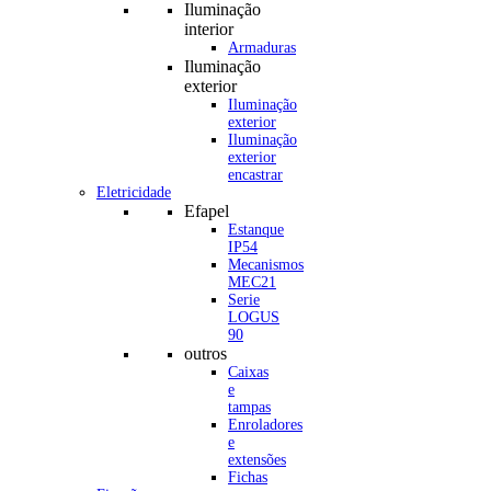
Iluminação
interior
Armaduras
Iluminação
exterior
Iluminação
exterior
Iluminação
exterior
encastrar
Eletricidade
Efapel
Estanque
IP54
Mecanismos
MEC21
Serie
LOGUS
90
outros
Caixas
e
tampas
Enroladores
e
extensões
Fichas