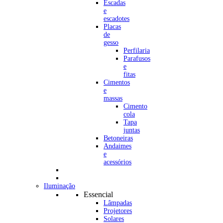
Escadas
e
escadotes
Placas
de
gesso
Perfilaria
Parafusos
e
fitas
Cimentos
e
massas
Cimento
cola
Tapa
juntas
Betoneiras
Andaimes
e
acessórios
Iluminação
Essencial
Lâmpadas
Projetores
Solares