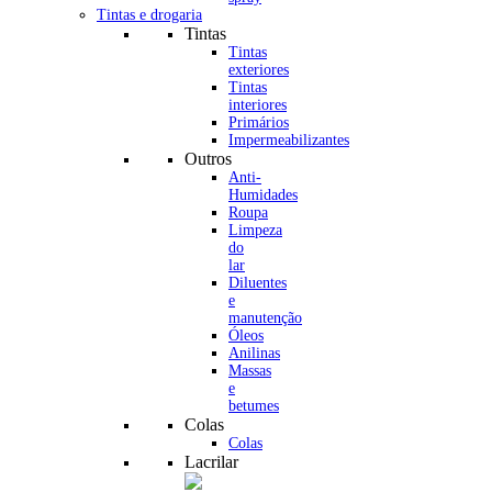
Tintas e drogaria
Tintas
Tintas
exteriores
Tintas
interiores
Primários
Impermeabilizantes
Outros
Anti-
Humidades
Roupa
Limpeza
do
lar
Diluentes
e
manutenção
Óleos
Anilinas
Massas
e
betumes
Colas
Colas
Lacrilar