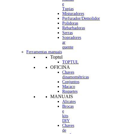
e
Tupias
Misturadores
Perfurador/Demolidor
Polidoras
Rebarbadoras
Serras
Sopradores
ar
quente
Ferramentas manuais
Toptul
TOPTUL
OFICINA
Chaves
dinamométricas
Conjuntos
Macaco
Roquetes
MANUAIS
Alicates
Brocas
e
kits
DIY
Chaves
de