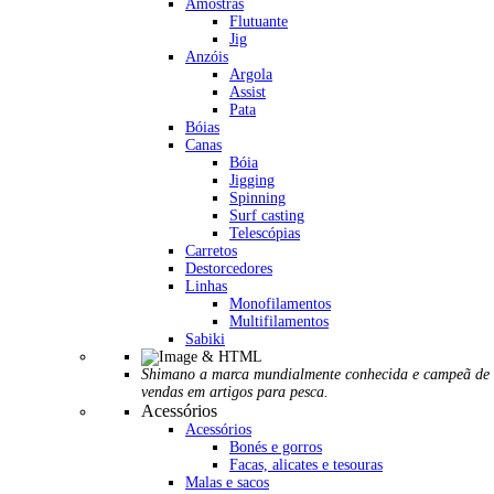
Amostras
Flutuante
Jig
Anzóis
Argola
Assist
Pata
Bóias
Canas
Bóia
Jigging
Spinning
Surf casting
Telescópias
Carretos
Destorcedores
Linhas
Monofilamentos
Multifilamentos
Sabiki
Shimano a marca mundialmente conhecida e campeã de
vendas em artigos para pesca.
Acessórios
Acessórios
Bonés e gorros
Facas, alicates e tesouras
Malas e sacos