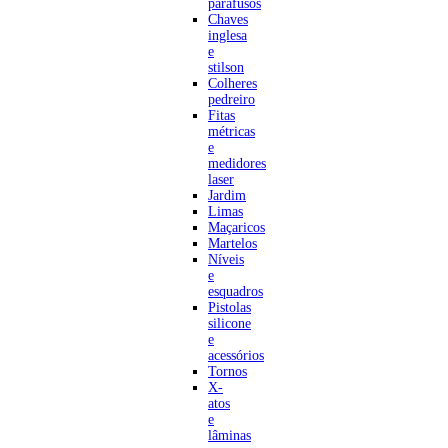
parafusos
Chaves
inglesa
e
stilson
Colheres
pedreiro
Fitas
métricas
e
medidores
laser
Jardim
Limas
Maçaricos
Martelos
Níveis
e
esquadros
Pistolas
silicone
e
acessórios
Tornos
X-
atos
e
lâminas