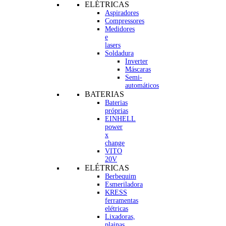
ELÉTRICAS
Aspiradores
Compressores
Medidores
e
lasers
Soldadura
Inverter
Máscaras
Semi-
automáticos
BATERIAS
Baterias
próprias
EINHELL
power
x
change
VITO
20V
ELÉTRICAS
Berbequim
Esmeriladora
KRESS
ferramentas
elétricas
Lixadoras,
plainas