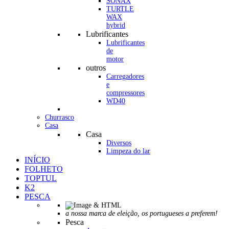
SONAX
TURTLE
WAX
hybrid
Lubrificantes
Lubrificantes
de
motor
outros
Carregadores
e
compressores
WD40
Churrasco
Casa
Casa
Diversos
Limpeza do lar
INÍCIO
FOLHETO
TOPTUL
K2
PESCA
a nossa marca de eleição, os portugueses a preferem!
Pesca