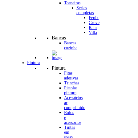
Torneiras
Series
completas
Fenix
Grove
Rain
Villa
Bancas
Bancas
cozinha
Pintura
Pintura
Fitas
adesivas
Trinchas
Pistolas
pintura
Acessórios
ar
comprimido
Rolos
e
acessórios
Tintas
em
spray