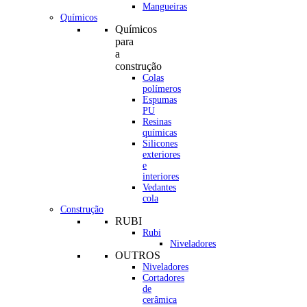
Mangueiras
Químicos
Químicos
para
a
construção
Colas
polímeros
Espumas
PU
Resinas
químicas
Silicones
exteriores
e
interiores
Vedantes
cola
Construção
RUBI
Rubi
Niveladores
OUTROS
Niveladores
Cortadores
de
cerâmica