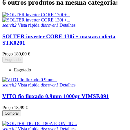
6 outros produtos na mesma categoria:
search2
Vista rápida
discover1
Detalhes
SOLTER inverter CORE 130i + mascara oferta
STK0201
Preço
189,00 €
Esgotado
Esgotado
search2
Vista rápida
discover1
Detalhes
VITO fio fluxado 0.9mm 1000gr VIMSF.091
Preço
18,99 €
Comprar
search2
Vista rápida
discover1
Detalhes