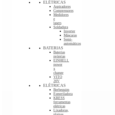
ELÉTRICAS
Aspiradores
Compressores
Medidores
e
lasers
Soldadura
Inverter
Máscaras
Semi-
automáticos
BATERIAS
Baterias
próprias
EINHELL
power
x
change
VITO
20V
ELÉTRICAS
Berbequim
Esmeriladora
KRESS
ferramentas
elétricas
Lixadoras,
plainas