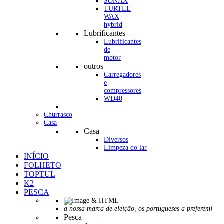
SONAX
TURTLE
WAX
hybrid
Lubrificantes
Lubrificantes
de
motor
outros
Carregadores
e
compressores
WD40
Churrasco
Casa
Casa
Diversos
Limpeza do lar
INÍCIO
FOLHETO
TOPTUL
K2
PESCA
a nossa marca de eleição, os portugueses a preferem!
Pesca