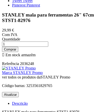
Tweet
Tweet
Pinterest
Pinterest
STANLEY mala para ferramentas 26" 67cm
STST1-82976
29,99 €
Com IVA
Quantidade
Comprar

Em stock armazém
Referência
2036248
Marca
STANLEY Promo
ver todos os produtos daSTANLEY Promo
Código barras:
3253561829765
Descrição
STANLEY mala para ferramentas STST1-82976