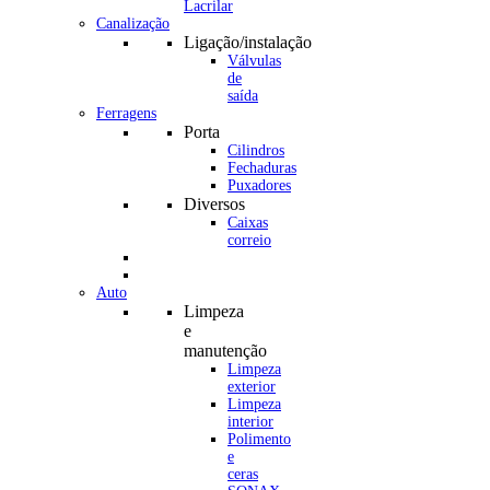
Canalização
Ligação/instalação
Válvulas
de
saída
Ferragens
Porta
Cilindros
Fechaduras
Puxadores
Diversos
Caixas
correio
Auto
Limpeza
e
manutenção
Limpeza
exterior
Limpeza
interior
Polimento
e
ceras