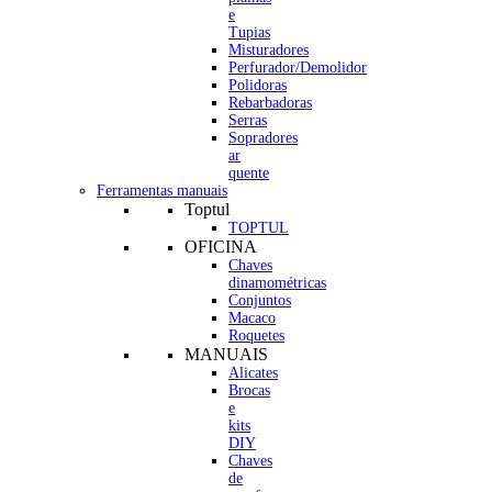
e
Tupias
Misturadores
Perfurador/Demolidor
Polidoras
Rebarbadoras
Serras
Sopradores
ar
quente
Ferramentas manuais
Toptul
TOPTUL
OFICINA
Chaves
dinamométricas
Conjuntos
Macaco
Roquetes
MANUAIS
Alicates
Brocas
e
kits
DIY
Chaves
de