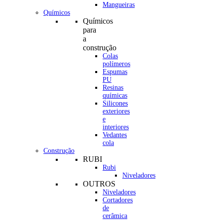
Mangueiras
Químicos
Químicos
para
a
construção
Colas
polímeros
Espumas
PU
Resinas
químicas
Silicones
exteriores
e
interiores
Vedantes
cola
Construção
RUBI
Rubi
Niveladores
OUTROS
Niveladores
Cortadores
de
cerâmica