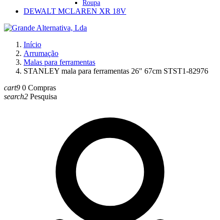
Roupa
DEWALT MCLAREN XR 18V
Início
Arrumação
Malas para ferramentas
STANLEY mala para ferramentas 26" 67cm STST1-82976
cart9
0
Compras
search2
Pesquisa