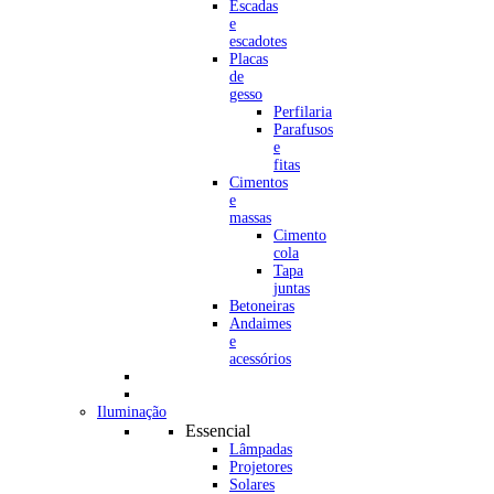
Escadas
e
escadotes
Placas
de
gesso
Perfilaria
Parafusos
e
fitas
Cimentos
e
massas
Cimento
cola
Tapa
juntas
Betoneiras
Andaimes
e
acessórios
Iluminação
Essencial
Lâmpadas
Projetores
Solares