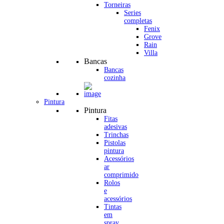
Torneiras
Series
completas
Fenix
Grove
Rain
Villa
Bancas
Bancas
cozinha
Pintura
Pintura
Fitas
adesivas
Trinchas
Pistolas
pintura
Acessórios
ar
comprimido
Rolos
e
acessórios
Tintas
em
spray