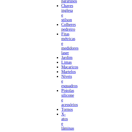
parafusos
Chaves
inglesa
e
stilson
Colheres
pedreiro
Fitas
métricas
e
medidores
laser
Jardim
Limas
Maçaricos
Martelos
Níveis
e
esquadros
Pistolas
silicone
e
acessórios
Tornos
X-
atos
e
lâminas