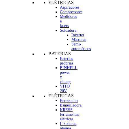
ELÉTRICAS
Aspiradores
Compressores
Medidores
e
lasers
Soldadura
Inverter
Máscaras
Semi-
automáticos
BATERIAS
Baterias
próprias
EINHELL
power
x
change
VITO
20V
ELÉTRICAS
Berbequim
Esmeriladora
KRESS
ferramentas
elétricas
Lixadoras,
plainas