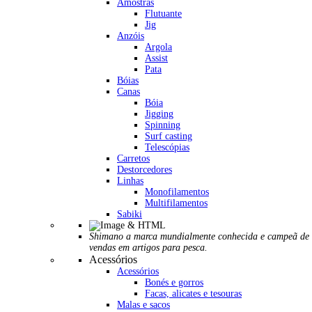
Amostras
Flutuante
Jig
Anzóis
Argola
Assist
Pata
Bóias
Canas
Bóia
Jigging
Spinning
Surf casting
Telescópias
Carretos
Destorcedores
Linhas
Monofilamentos
Multifilamentos
Sabiki
Shimano a marca mundialmente conhecida e campeã de
vendas em artigos para pesca.
Acessórios
Acessórios
Bonés e gorros
Facas, alicates e tesouras
Malas e sacos