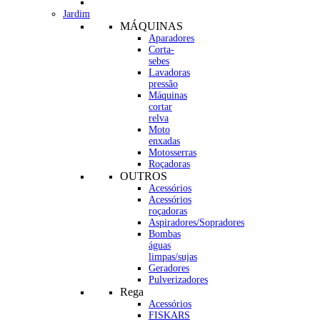
Jardim
MÁQUINAS
Aparadores
Corta-
sebes
Lavadoras
pressão
Máquinas
cortar
relva
Moto
enxadas
Motosserras
Roçadoras
OUTROS
Acessórios
Acessórios
roçadoras
Aspiradores/Sopradores
Bombas
águas
limpas/sujas
Geradores
Pulverizadores
Rega
Acessórios
FISKARS