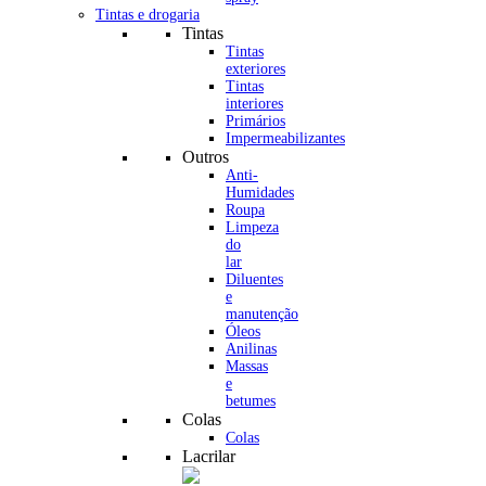
Tintas e drogaria
Tintas
Tintas
exteriores
Tintas
interiores
Primários
Impermeabilizantes
Outros
Anti-
Humidades
Roupa
Limpeza
do
lar
Diluentes
e
manutenção
Óleos
Anilinas
Massas
e
betumes
Colas
Colas
Lacrilar