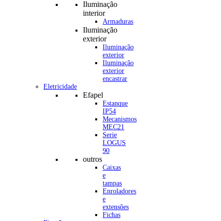
Iluminação
interior
Armaduras
Iluminação
exterior
Iluminação
exterior
Iluminação
exterior
encastrar
Eletricidade
Efapel
Estanque
IP54
Mecanismos
MEC21
Serie
LOGUS
90
outros
Caixas
e
tampas
Enroladores
e
extensões
Fichas