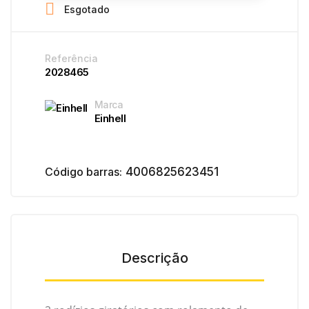

Esgotado
Referência
2028465
Marca
Einhell
Código barras:
4006825623451
Descrição