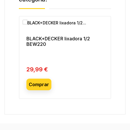
BLACK+DECKER lixadora 1/2
VIT
BEW220
VI
29,99 €
64
Preço
Pre
Comprar
C