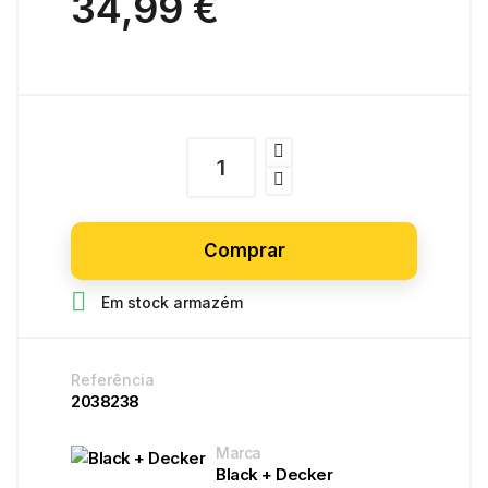
34,99 €
Comprar

Em stock armazém
Referência
2038238
Marca
Black + Decker