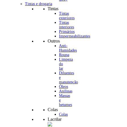
Tintas e drogaria
Tintas
Tintas
exteriores
Tintas
interiores
Primários
Impermeabilizantes
Outros
Anti-
Humidades
Roupa
Limpeza
do
lar
Diluentes
e
manutenção
Óleos
Anilinas
Massas
e
betumes
Colas
Colas
Lacrilar