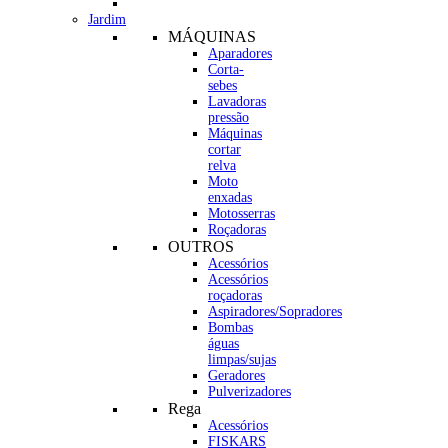
Jardim
MÁQUINAS
Aparadores
Corta-
sebes
Lavadoras
pressão
Máquinas
cortar
relva
Moto
enxadas
Motosserras
Roçadoras
OUTROS
Acessórios
Acessórios
roçadoras
Aspiradores/Sopradores
Bombas
águas
limpas/sujas
Geradores
Pulverizadores
Rega
Acessórios
FISKARS