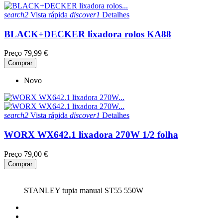
search2
Vista rápida
discover1
Detalhes
BLACK+DECKER lixadora rolos KA88
Preço
79,99 €
Comprar
Novo
search2
Vista rápida
discover1
Detalhes
WORX WX642.1 lixadora 270W 1/2 folha
Preço
79,00 €
Comprar
STANLEY tupia manual ST55 550W