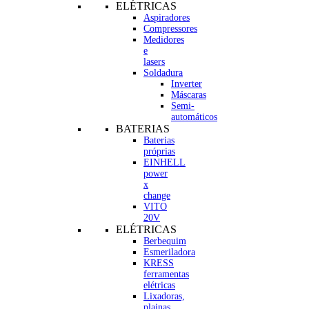
ELÉTRICAS
Aspiradores
Compressores
Medidores
e
lasers
Soldadura
Inverter
Máscaras
Semi-
automáticos
BATERIAS
Baterias
próprias
EINHELL
power
x
change
VITO
20V
ELÉTRICAS
Berbequim
Esmeriladora
KRESS
ferramentas
elétricas
Lixadoras,
plainas