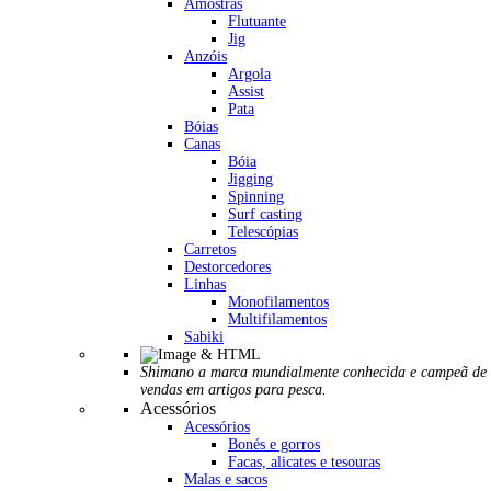
Amostras
Flutuante
Jig
Anzóis
Argola
Assist
Pata
Bóias
Canas
Bóia
Jigging
Spinning
Surf casting
Telescópias
Carretos
Destorcedores
Linhas
Monofilamentos
Multifilamentos
Sabiki
Shimano a marca mundialmente conhecida e campeã de
vendas em artigos para pesca.
Acessórios
Acessórios
Bonés e gorros
Facas, alicates e tesouras
Malas e sacos