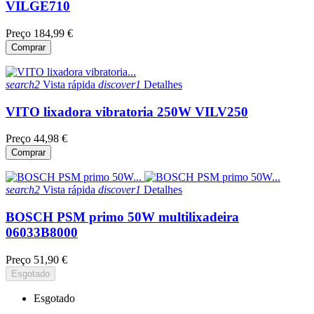
VILGE710
Preço
184,99 €
Comprar
search2
Vista rápida
discover1
Detalhes
VITO lixadora vibratoria 250W VILV250
Preço
44,98 €
Comprar
search2
Vista rápida
discover1
Detalhes
BOSCH PSM primo 50W multilixadeira
06033B8000
Preço
51,90 €
Esgotado
Esgotado