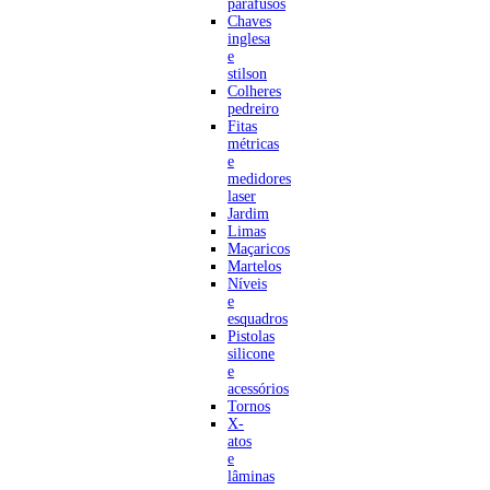
parafusos
Chaves
inglesa
e
stilson
Colheres
pedreiro
Fitas
métricas
e
medidores
laser
Jardim
Limas
Maçaricos
Martelos
Níveis
e
esquadros
Pistolas
silicone
e
acessórios
Tornos
X-
atos
e
lâminas