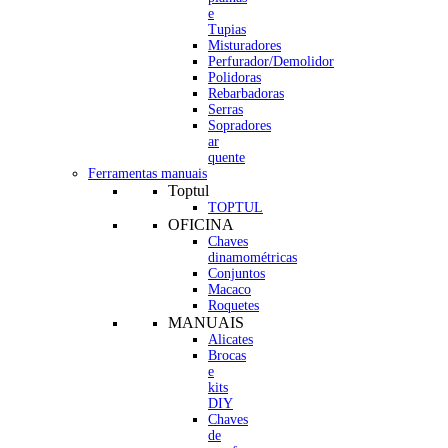
e
Tupias
Misturadores
Perfurador/Demolidor
Polidoras
Rebarbadoras
Serras
Sopradores
ar
quente
Ferramentas manuais
Toptul
TOPTUL
OFICINA
Chaves
dinamométricas
Conjuntos
Macaco
Roquetes
MANUAIS
Alicates
Brocas
e
kits
DIY
Chaves
de