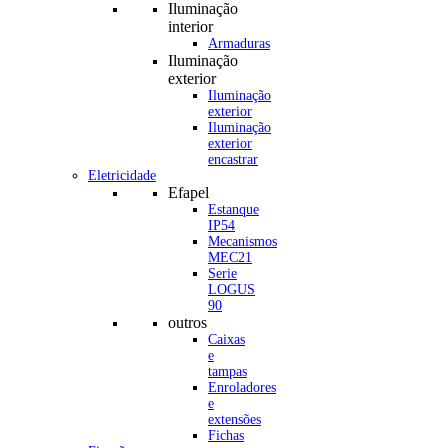
Iluminação
interior
Armaduras
Iluminação
exterior
Iluminação
exterior
Iluminação
exterior
encastrar
Eletricidade
Efapel
Estanque
IP54
Mecanismos
MEC21
Serie
LOGUS
90
outros
Caixas
e
tampas
Enroladores
e
extensões
Fichas