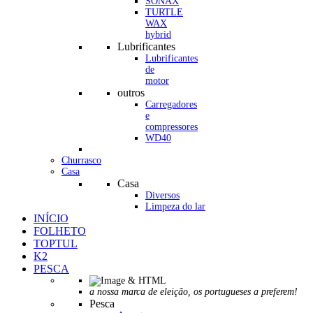
SONAX
TURTLE
WAX
hybrid
Lubrificantes
Lubrificantes
de
motor
outros
Carregadores
e
compressores
WD40
Churrasco
Casa
Casa
Diversos
Limpeza do lar
INÍCIO
FOLHETO
TOPTUL
K2
PESCA
a nossa marca de eleição, os portugueses a preferem!
Pesca