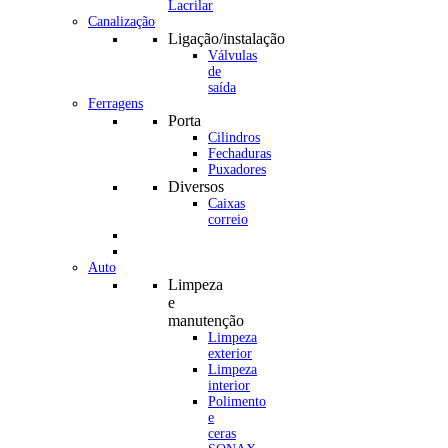
Canalização
Ligação/instalação
Válvulas
de
saída
Ferragens
Porta
Cilindros
Fechaduras
Puxadores
Diversos
Caixas
correio
Auto
Limpeza
e
manutenção
Limpeza
exterior
Limpeza
interior
Polimento
e
ceras