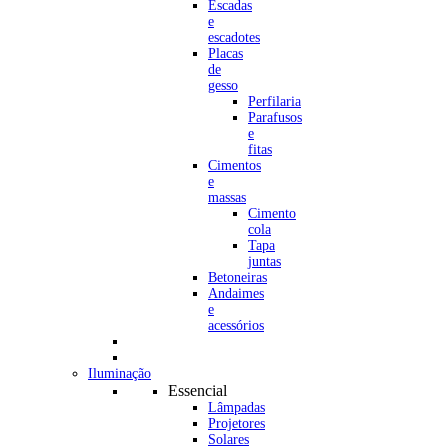
Escadas
e
escadotes
Placas
de
gesso
Perfilaria
Parafusos
e
fitas
Cimentos
e
massas
Cimento
cola
Tapa
juntas
Betoneiras
Andaimes
e
acessórios
Iluminação
Essencial
Lâmpadas
Projetores
Solares