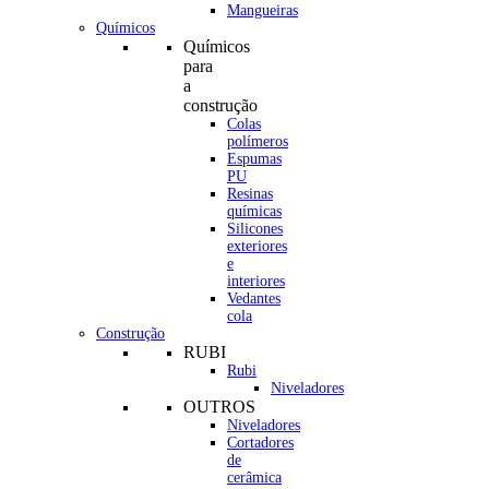
Mangueiras
Químicos
Químicos
para
a
construção
Colas
polímeros
Espumas
PU
Resinas
químicas
Silicones
exteriores
e
interiores
Vedantes
cola
Construção
RUBI
Rubi
Niveladores
OUTROS
Niveladores
Cortadores
de
cerâmica