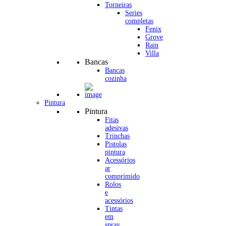
Torneiras
Series
completas
Fenix
Grove
Rain
Villa
Bancas
Bancas
cozinha
Pintura
Pintura
Fitas
adesivas
Trinchas
Pistolas
pintura
Acessórios
ar
comprimido
Rolos
e
acessórios
Tintas
em
spray