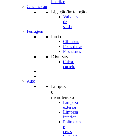
Canalização
Ligação/instalação
Válvulas
de
saída
Ferragens
Porta
Cilindros
Fechaduras
Puxadores
Diversos
Caixas
correio
Auto
Limpeza
e
manutenção
Limpeza
exterior
Limpeza
interior
Polimento
e
ceras