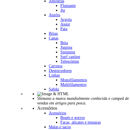
Amostras
Flutuante
Jig
Anzóis
Argola
Assist
Pata
Bóias
Canas
Bóia
Jigging
Spinning
Surf casting
Telescópias
Carretos
Destorcedores
Linhas
Monofilamentos
Multifilamentos
Sabiki
Shimano a marca mundialmente conhecida e campeã de
vendas em artigos para pesca.
Acessórios
Acessórios
Bonés e gorros
Facas, alicates e tesouras
Malas e sacos