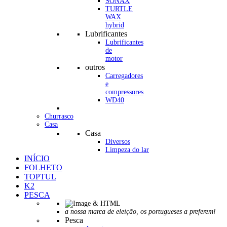
SONAX
TURTLE
WAX
hybrid
Lubrificantes
Lubrificantes
de
motor
outros
Carregadores
e
compressores
WD40
Churrasco
Casa
Casa
Diversos
Limpeza do lar
INÍCIO
FOLHETO
TOPTUL
K2
PESCA
a nossa marca de eleição, os portugueses a preferem!
Pesca