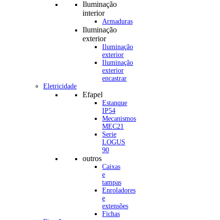
Iluminação
interior
Armaduras
Iluminação
exterior
Iluminação
exterior
Iluminação
exterior
encastrar
Eletricidade
Efapel
Estanque
IP54
Mecanismos
MEC21
Serie
LOGUS
90
outros
Caixas
e
tampas
Enroladores
e
extensões
Fichas