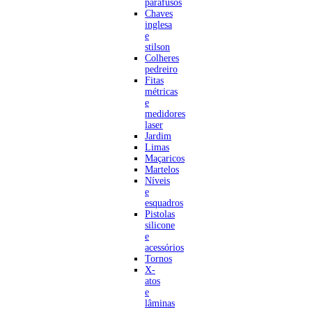
parafusos
Chaves
inglesa
e
stilson
Colheres
pedreiro
Fitas
métricas
e
medidores
laser
Jardim
Limas
Maçaricos
Martelos
Níveis
e
esquadros
Pistolas
silicone
e
acessórios
Tornos
X-
atos
e
lâminas