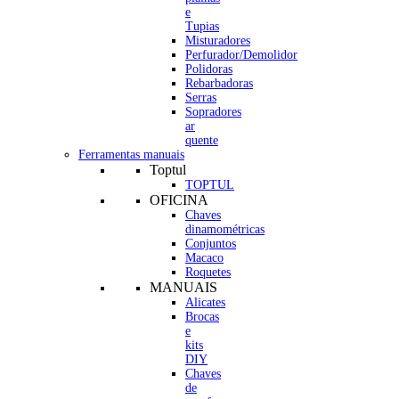
e
Tupias
Misturadores
Perfurador/Demolidor
Polidoras
Rebarbadoras
Serras
Sopradores
ar
quente
Ferramentas manuais
Toptul
TOPTUL
OFICINA
Chaves
dinamométricas
Conjuntos
Macaco
Roquetes
MANUAIS
Alicates
Brocas
e
kits
DIY
Chaves
de