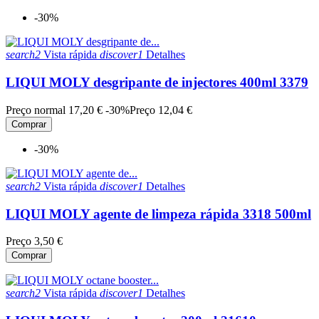
-30%
search2
Vista rápida
discover1
Detalhes
LIQUI MOLY desgripante de injectores 400ml 3379
Preço normal
17,20 €
-30%
Preço
12,04 €
Comprar
-30%
search2
Vista rápida
discover1
Detalhes
LIQUI MOLY agente de limpeza rápida 3318 500ml
Preço
3,50 €
Comprar
search2
Vista rápida
discover1
Detalhes