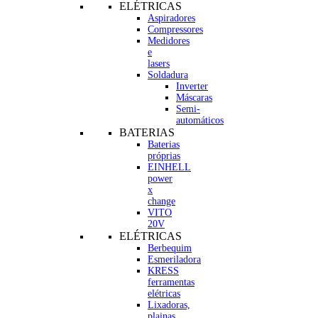
ELÉTRICAS
Aspiradores
Compressores
Medidores
e
lasers
Soldadura
Inverter
Máscaras
Semi-
automáticos
BATERIAS
Baterias
próprias
EINHELL
power
x
change
VITO
20V
ELÉTRICAS
Berbequim
Esmeriladora
KRESS
ferramentas
elétricas
Lixadoras,
plainas