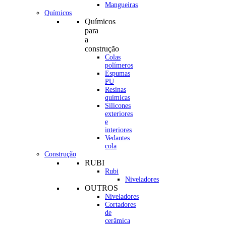
Mangueiras
Químicos
Químicos
para
a
construção
Colas
polímeros
Espumas
PU
Resinas
químicas
Silicones
exteriores
e
interiores
Vedantes
cola
Construção
RUBI
Rubi
Niveladores
OUTROS
Niveladores
Cortadores
de
cerâmica