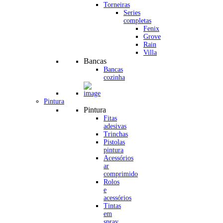
Torneiras
Series
completas
Fenix
Grove
Rain
Villa
Bancas
Bancas
cozinha
Pintura
Pintura
Fitas
adesivas
Trinchas
Pistolas
pintura
Acessórios
ar
comprimido
Rolos
e
acessórios
Tintas
em
spray