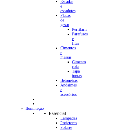
Escadas
e
escadotes
Placas
de
gesso
Perfilaria
Parafusos
e
fitas
Cimentos
e
massas
Cimento
cola
Tapa
juntas
Betoneiras
Andaimes
e
acessórios
Iluminação
Essencial
Lâmpadas
Projetores
Solares