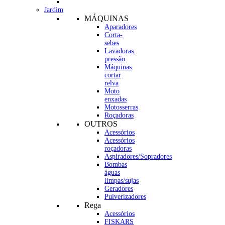
Jardim
MÁQUINAS
Aparadores
Corta-
sebes
Lavadoras
pressão
Máquinas
cortar
relva
Moto
enxadas
Motosserras
Roçadoras
OUTROS
Acessórios
Acessórios
roçadoras
Aspiradores/Sopradores
Bombas
águas
limpas/sujas
Geradores
Pulverizadores
Rega
Acessórios
FISKARS