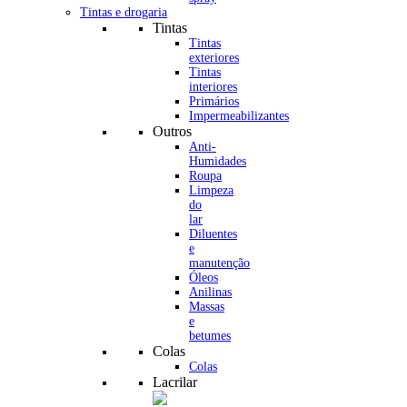
Tintas e drogaria
Tintas
Tintas
exteriores
Tintas
interiores
Primários
Impermeabilizantes
Outros
Anti-
Humidades
Roupa
Limpeza
do
lar
Diluentes
e
manutenção
Óleos
Anilinas
Massas
e
betumes
Colas
Colas
Lacrilar