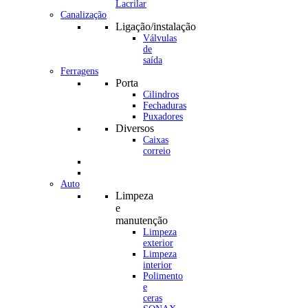
Canalização
Ligação/instalação
Válvulas
de
saída
Ferragens
Porta
Cilindros
Fechaduras
Puxadores
Diversos
Caixas
correio
Auto
Limpeza
e
manutenção
Limpeza
exterior
Limpeza
interior
Polimento
e
ceras