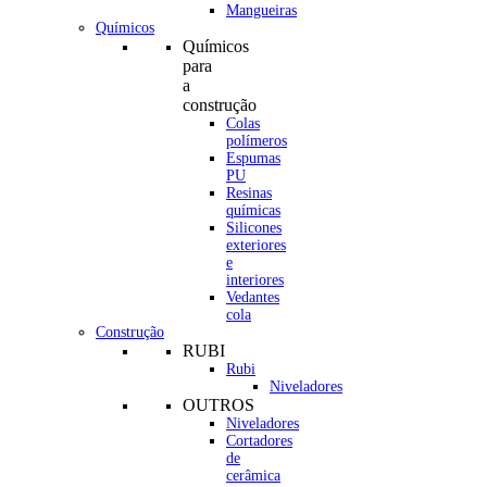
Mangueiras
Químicos
Químicos
para
a
construção
Colas
polímeros
Espumas
PU
Resinas
químicas
Silicones
exteriores
e
interiores
Vedantes
cola
Construção
RUBI
Rubi
Niveladores
OUTROS
Niveladores
Cortadores
de
cerâmica