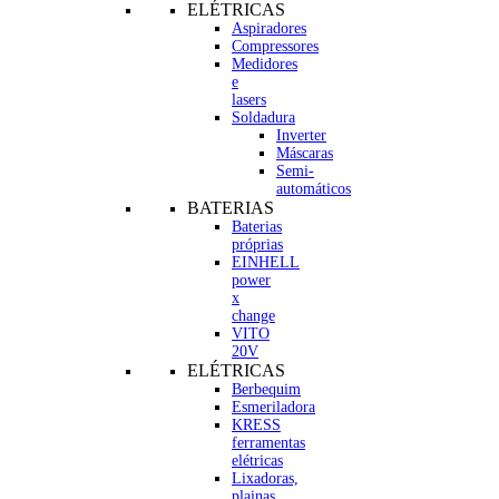
ELÉTRICAS
Aspiradores
Compressores
Medidores
e
lasers
Soldadura
Inverter
Máscaras
Semi-
automáticos
BATERIAS
Baterias
próprias
EINHELL
power
x
change
VITO
20V
ELÉTRICAS
Berbequim
Esmeriladora
KRESS
ferramentas
elétricas
Lixadoras,
plainas