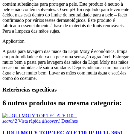
contém substâncias para proteger a pele. Este produto é neutro à
pele e não contém solventes. O seu pH foi regulado para levemente
ácido, mas está dentro do limite de neutralidade para a pele – facto
confirmado por vários testes dermatológicos. Este produto é
fabricado essencialmente à base de materiais de fonts renováveis.
Para a limpeza das mãos sujas.
Appli­ca­tion
A pasta para lavagem das mãos da Liqui Moly é económica, limpa
em profundidade e deixa na pele uma sensação agradável. Esfregar
muito bem a pasta para lavagem das mãos da Liqui Moly nas mãos
secas ou húmidas até sair a sujidade. Depois adicionar um pouco de
água e lavar muito bem. Lavar as mãos com muita água e secá-las
como do costume.
Referências específicas
6 outros produtos na mesma categoria:
search2
Vista rápida
discover1
Detalhes
LIQUI MOLY TOP TEC ATF 110 II/ III 1L 3651