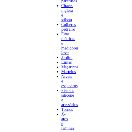
parafusos
Chaves
inglesa
e
stilson
Colheres
pedreiro
Fitas
métricas
e
medidores
laser
Jardim
Limas
Maçaricos
Martelos
Níveis
e
esquadros
Pistolas
silicone
e
acessórios
Tornos
X-
atos
e
lâminas