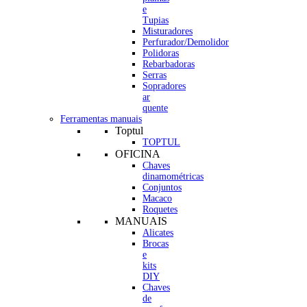
e
Tupias
Misturadores
Perfurador/Demolidor
Polidoras
Rebarbadoras
Serras
Sopradores
ar
quente
Ferramentas manuais
Toptul
TOPTUL
OFICINA
Chaves
dinamométricas
Conjuntos
Macaco
Roquetes
MANUAIS
Alicates
Brocas
e
kits
DIY
Chaves
de