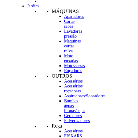
Jardim
MÁQUINAS
Aparadores
Corta-
sebes
Lavadoras
pressão
Máquinas
cortar
relva
Moto
enxadas
Motosserras
Roçadoras
OUTROS
Acessórios
Acessórios
roçadoras
Aspiradores/Sopradores
Bombas
águas
limpas/sujas
Geradores
Pulverizadores
Rega
Acessórios
FISKARS