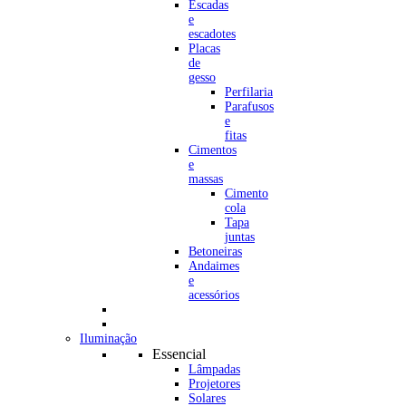
Escadas
e
escadotes
Placas
de
gesso
Perfilaria
Parafusos
e
fitas
Cimentos
e
massas
Cimento
cola
Tapa
juntas
Betoneiras
Andaimes
e
acessórios
Iluminação
Essencial
Lâmpadas
Projetores
Solares