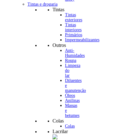
Tintas e drogaria
Tintas
Tintas
exteriores
Tintas
interiores
Primários
Impermeabilizantes
Outros
Anti-
Humidades
Roupa
Limpeza
do
lar
Diluentes
e
manutenção
Óleos
Anilinas
Massas
e
betumes
Colas
Colas
Lacrilar