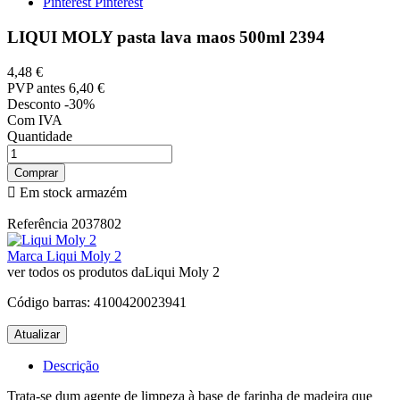
Pinterest
Pinterest
LIQUI MOLY pasta lava maos 500ml 2394
4,48 €
PVP antes
6,40 €
Desconto -30%
Com IVA
Quantidade
Comprar

Em stock armazém
Referência
2037802
Marca
Liqui Moly 2
ver todos os produtos daLiqui Moly 2
Código barras:
4100420023941
Descrição
Trata-se dum agente de limpeza à base de farinha de madeira que