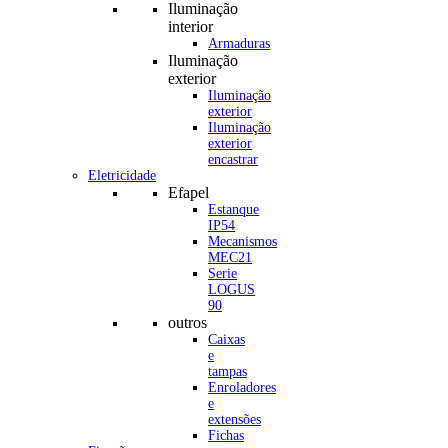
Iluminação
interior
Armaduras
Iluminação
exterior
Iluminação
exterior
Iluminação
exterior
encastrar
Eletricidade
Efapel
Estanque
IP54
Mecanismos
MEC21
Serie
LOGUS
90
outros
Caixas
e
tampas
Enroladores
e
extensões
Fichas