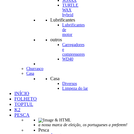
SONAX
TURTLE
WAX
hybrid
Lubrificantes
Lubrificantes
de
motor
outros
Carregadores
e
compressores
WD40
Churrasco
Casa
Casa
Diversos
Limpeza do lar
INÍCIO
FOLHETO
TOPTUL
K2
PESCA
a nossa marca de eleição, os portugueses a preferem!
Pesca