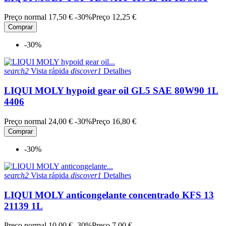
Preço normal
17,50 €
-30%
Preço
12,25 €
Comprar
-30%
search2
Vista rápida
discover1
Detalhes
LIQUI MOLY hypoid gear oil GL5 SAE 80W90 1L
4406
Preço normal
24,00 €
-30%
Preço
16,80 €
Comprar
-30%
search2
Vista rápida
discover1
Detalhes
LIQUI MOLY anticongelante concentrado KFS 13
21139 1L
Preço normal
10,00 €
-30%
Preço
7,00 €