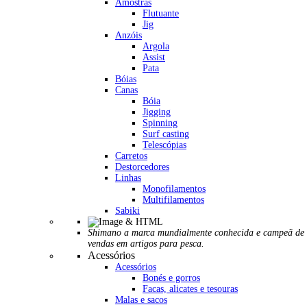
Amostras
Flutuante
Jig
Anzóis
Argola
Assist
Pata
Bóias
Canas
Bóia
Jigging
Spinning
Surf casting
Telescópias
Carretos
Destorcedores
Linhas
Monofilamentos
Multifilamentos
Sabiki
Shimano a marca mundialmente conhecida e campeã de
vendas em artigos para pesca.
Acessórios
Acessórios
Bonés e gorros
Facas, alicates e tesouras
Malas e sacos