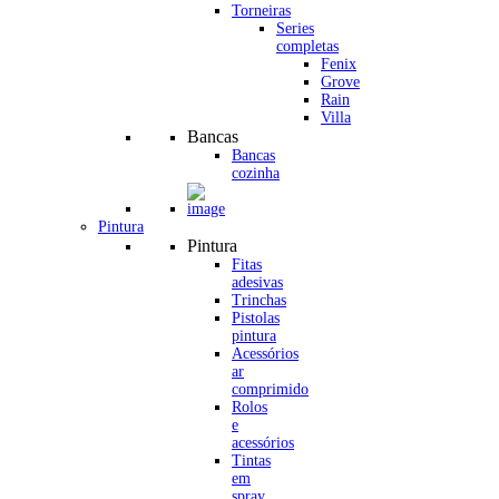
Torneiras
Series
completas
Fenix
Grove
Rain
Villa
Bancas
Bancas
cozinha
Pintura
Pintura
Fitas
adesivas
Trinchas
Pistolas
pintura
Acessórios
ar
comprimido
Rolos
e
acessórios
Tintas
em
spray