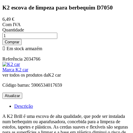
K2 escova de limpeza para berbequim D7050
6,49 €
Com IVA
Quantidade
Comprar

Em stock armazém
Referência
2034766
Marca
K2 car
ver todos os produtos daK2 car
Código barras:
5906534017659
Descrição
A K2 Brill é uma escova de alta qualidade, que pode ser instalada
num berbequim ou aparafusadora, concebida para a limpeza de
estofos, tapetes e plásticos. As cerdas suaves e flexíveis são seguras
para as superfícies a limpar e a base em plástico diminui o risco de