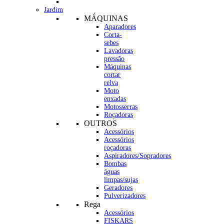
Jardim
MÁQUINAS
Aparadores
Corta-
sebes
Lavadoras
pressão
Máquinas
cortar
relva
Moto
enxadas
Motosserras
Roçadoras
OUTROS
Acessórios
Acessórios
roçadoras
Aspiradores/Sopradores
Bombas
águas
limpas/sujas
Geradores
Pulverizadores
Rega
Acessórios
FISKARS