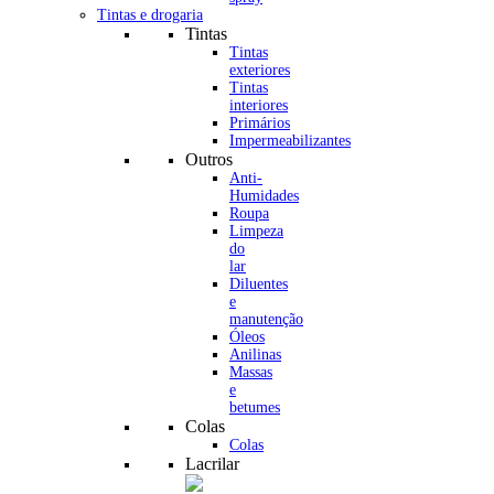
Tintas e drogaria
Tintas
Tintas
exteriores
Tintas
interiores
Primários
Impermeabilizantes
Outros
Anti-
Humidades
Roupa
Limpeza
do
lar
Diluentes
e
manutenção
Óleos
Anilinas
Massas
e
betumes
Colas
Colas
Lacrilar