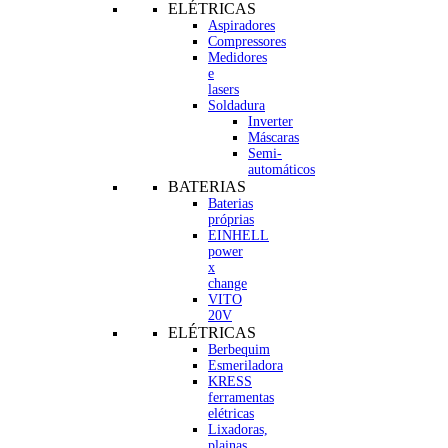
ELÉTRICAS
Aspiradores
Compressores
Medidores
e
lasers
Soldadura
Inverter
Máscaras
Semi-
automáticos
BATERIAS
Baterias
próprias
EINHELL
power
x
change
VITO
20V
ELÉTRICAS
Berbequim
Esmeriladora
KRESS
ferramentas
elétricas
Lixadoras,
plainas