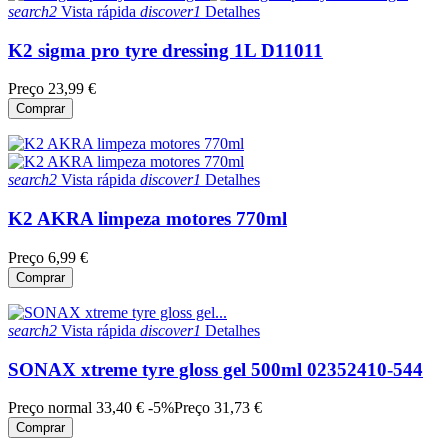
search2
Vista rápida
discover1
Detalhes
K2 sigma pro tyre dressing 1L D11011
Preço
23,99 €
Comprar
search2
Vista rápida
discover1
Detalhes
K2 AKRA limpeza motores 770ml
Preço
6,99 €
Comprar
search2
Vista rápida
discover1
Detalhes
SONAX xtreme tyre gloss gel 500ml 02352410-544
Preço normal
33,40 €
-5%
Preço
31,73 €
Comprar