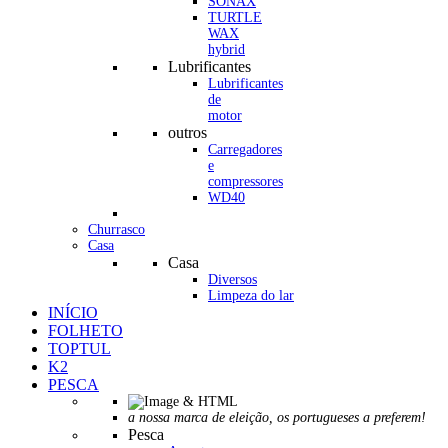
SONAX
TURTLE
WAX
hybrid
Lubrificantes
Lubrificantes
de
motor
outros
Carregadores
e
compressores
WD40
Churrasco
Casa
Casa
Diversos
Limpeza do lar
INÍCIO
FOLHETO
TOPTUL
K2
PESCA
a nossa marca de eleição, os portugueses a preferem!
Pesca