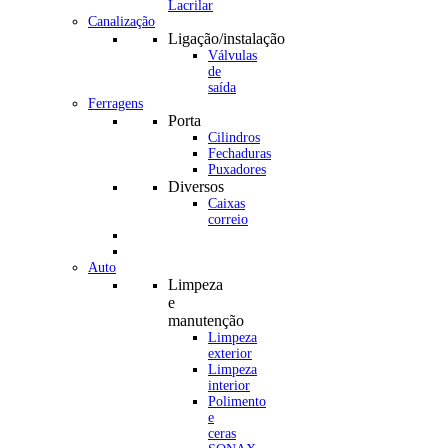
Canalização
Ligação/instalação
Válvulas
de
saída
Ferragens
Porta
Cilindros
Fechaduras
Puxadores
Diversos
Caixas
correio
Auto
Limpeza
e
manutenção
Limpeza
exterior
Limpeza
interior
Polimento
e
ceras