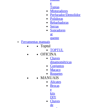
e
Tupias
Misturadores
Perfurador/Demolidor
Polidoras
Rebarbadoras
Serras
Sopradores
ar
quente
Ferramentas manuais
Toptul
TOPTUL
OFICINA
Chaves
dinamométricas
Conjuntos
Macaco
Roquetes
MANUAIS
Alicates
Brocas
e
kits
DIY
Chaves
de