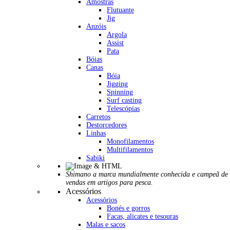
Amostras
Flutuante
Jig
Anzóis
Argola
Assist
Pata
Bóias
Canas
Bóia
Jigging
Spinning
Surf casting
Telescópias
Carretos
Destorcedores
Linhas
Monofilamentos
Multifilamentos
Sabiki
Shimano a marca mundialmente conhecida e campeã de
vendas em artigos para pesca.
Acessórios
Acessórios
Bonés e gorros
Facas, alicates e tesouras
Malas e sacos