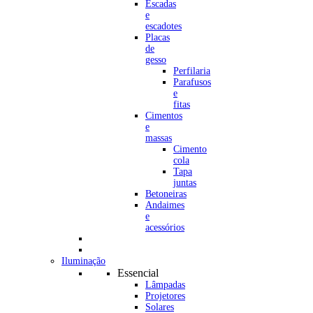
Escadas
e
escadotes
Placas
de
gesso
Perfilaria
Parafusos
e
fitas
Cimentos
e
massas
Cimento
cola
Tapa
juntas
Betoneiras
Andaimes
e
acessórios
Iluminação
Essencial
Lâmpadas
Projetores
Solares