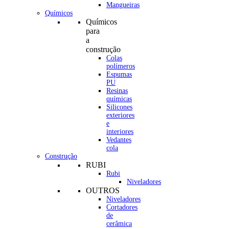
Mangueiras
Químicos
Químicos
para
a
construção
Colas
polímeros
Espumas
PU
Resinas
químicas
Silicones
exteriores
e
interiores
Vedantes
cola
Construção
RUBI
Rubi
Niveladores
OUTROS
Niveladores
Cortadores
de
cerâmica