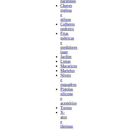
parafusos
Chaves
inglesa
e
stilson
Colheres
pedreiro
Fitas
métricas
e
medidores
laser
Jardim
Limas
Maçaricos
Martelos
Níveis
e
esquadros
Pistolas
silicone
e
acessórios
Tornos
X-
atos
e
lâminas