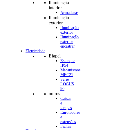
Iluminação
interior
Armaduras
Iluminação
exterior
Iluminação
exterior
Iluminação
exterior
encastrar
Eletricidade
Efapel
Estanque
IP54
Mecanismos
MEC21
Serie
LOGUS
90
outros
Caixas
e
tampas
Enroladores
e
extensões
Fichas