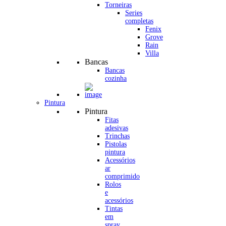
Torneiras
Series
completas
Fenix
Grove
Rain
Villa
Bancas
Bancas
cozinha
Pintura
Pintura
Fitas
adesivas
Trinchas
Pistolas
pintura
Acessórios
ar
comprimido
Rolos
e
acessórios
Tintas
em
spray