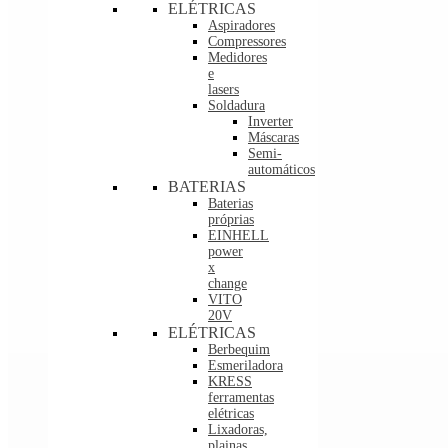
ELÉTRICAS
Aspiradores
Compressores
Medidores
e
lasers
Soldadura
Inverter
Máscaras
Semi-
automáticos
BATERIAS
Baterias
próprias
EINHELL
power
x
change
VITO
20V
ELÉTRICAS
Berbequim
Esmeriladora
KRESS
ferramentas
elétricas
Lixadoras,
plainas