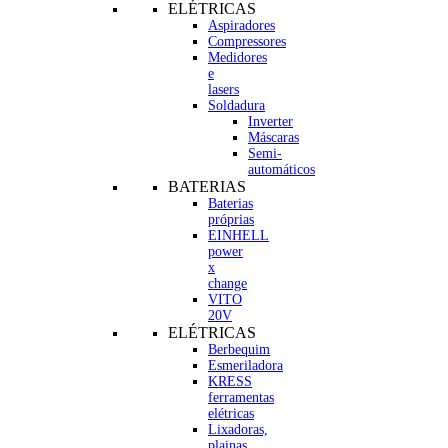
ELÉTRICAS
Aspiradores
Compressores
Medidores
e
lasers
Soldadura
Inverter
Máscaras
Semi-
automáticos
BATERIAS
Baterias
próprias
EINHELL
power
x
change
VITO
20V
ELÉTRICAS
Berbequim
Esmeriladora
KRESS
ferramentas
elétricas
Lixadoras,
plainas