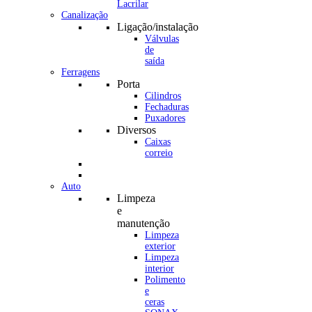
Canalização
Ligação/instalação
Válvulas
de
saída
Ferragens
Porta
Cilindros
Fechaduras
Puxadores
Diversos
Caixas
correio
Auto
Limpeza
e
manutenção
Limpeza
exterior
Limpeza
interior
Polimento
e
ceras