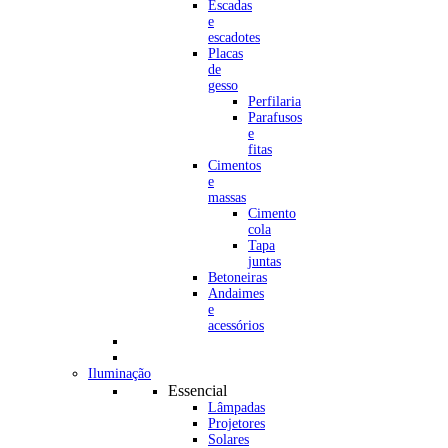
Escadas
e
escadotes
Placas
de
gesso
Perfilaria
Parafusos
e
fitas
Cimentos
e
massas
Cimento
cola
Tapa
juntas
Betoneiras
Andaimes
e
acessórios
Iluminação
Essencial
Lâmpadas
Projetores
Solares