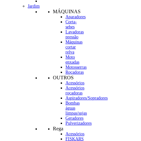
Jardim
MÁQUINAS
Aparadores
Corta-
sebes
Lavadoras
pressão
Máquinas
cortar
relva
Moto
enxadas
Motosserras
Roçadoras
OUTROS
Acessórios
Acessórios
roçadoras
Aspiradores/Sopradores
Bombas
águas
limpas/sujas
Geradores
Pulverizadores
Rega
Acessórios
FISKARS