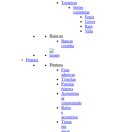
Torneiras
Series
completas
Fenix
Grove
Rain
Villa
Bancas
Bancas
cozinha
Pintura
Pintura
Fitas
adesivas
Trinchas
Pistolas
pintura
Acessórios
ar
comprimido
Rolos
e
acessórios
Tintas
em
spray