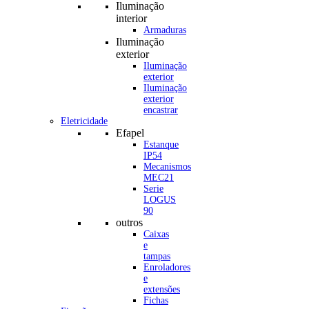
Iluminação
interior
Armaduras
Iluminação
exterior
Iluminação
exterior
Iluminação
exterior
encastrar
Eletricidade
Efapel
Estanque
IP54
Mecanismos
MEC21
Serie
LOGUS
90
outros
Caixas
e
tampas
Enroladores
e
extensões
Fichas