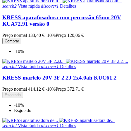
search2
Vista rápida
discover1
Detalhes
KRESS aparafusadora com percussão 65nm 20V
KUA72.91 versão 0
Preço normal
133,40 €
-10%
Preço
120,06 €
Comprar
-10%
search2
Vista rápida
discover1
Detalhes
KRESS martelo 20V 3F 2.2J 2x4.0ah KUC61.2
Preço normal
414,12 €
-10%
Preço
372,71 €
Esgotado
-10%
Esgotado
search2
Vista rápida
discover1
Detalhes