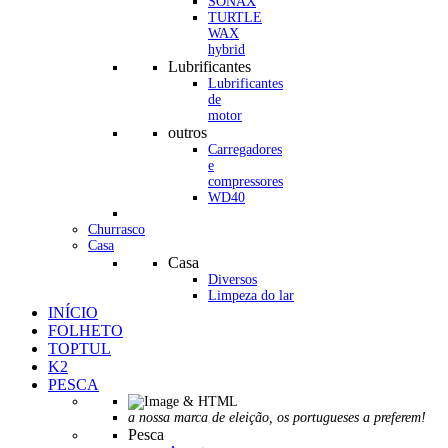
SONAX
TURTLE
WAX
hybrid
Lubrificantes
Lubrificantes
de
motor
outros
Carregadores
e
compressores
WD40
Churrasco
Casa
Casa
Diversos
Limpeza do lar
INÍCIO
FOLHETO
TOPTUL
K2
PESCA
a nossa marca de eleição, os portugueses a preferem!
Pesca