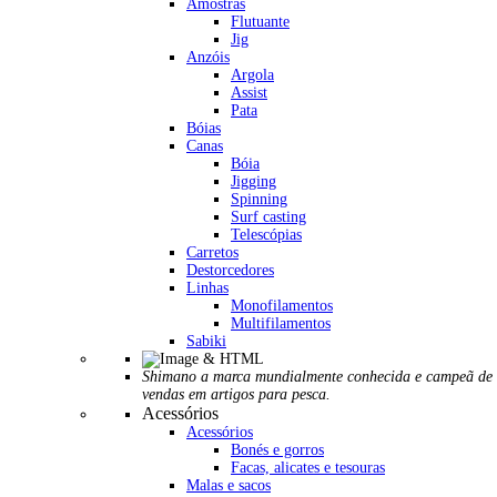
Amostras
Flutuante
Jig
Anzóis
Argola
Assist
Pata
Bóias
Canas
Bóia
Jigging
Spinning
Surf casting
Telescópias
Carretos
Destorcedores
Linhas
Monofilamentos
Multifilamentos
Sabiki
Shimano a marca mundialmente conhecida e campeã de
vendas em artigos para pesca.
Acessórios
Acessórios
Bonés e gorros
Facas, alicates e tesouras
Malas e sacos