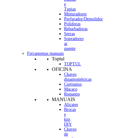
e
Tupias
Misturadores
Perfurador/Demolidor
Polidoras
Rebarbadoras
Serras
Sopradores
ar
quente
Ferramentas manuais
Toptul
TOPTUL
OFICINA
Chaves
dinamométricas
Conjuntos
Macaco
Roquetes
MANUAIS
Alicates
Brocas
e
kits
DIY
Chaves
de