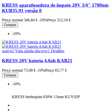
KRESS aparafusadora de impato 20V 3/4" 1700nm
KUB35.91 versão 0
Preço normal
346,84 €
-10%
Preço
312,16 €
Comprar
-10%
search2
Vista rápida
discover1
Detalhes
KRESS 20V bateria 4.0ah KAB21
Preço normal
73,08 €
-10%
Preço
65,77 €
Comprar
-10%
KRESS berbequim 650W 13mm KUY02P