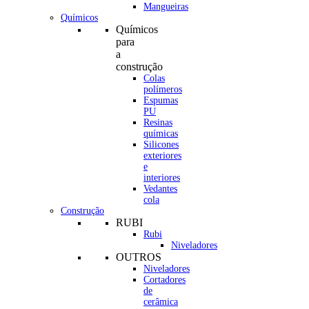
Mangueiras
Químicos
Químicos
para
a
construção
Colas
polímeros
Espumas
PU
Resinas
químicas
Silicones
exteriores
e
interiores
Vedantes
cola
Construção
RUBI
Rubi
Niveladores
OUTROS
Niveladores
Cortadores
de
cerâmica