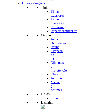
Tintas e drogaria
Tintas
Tintas
exteriores
Tintas
interiores
Primários
Impermeabilizantes
Outros
Anti-
Humidades
Roupa
Limpeza
do
lar
Diluentes
e
manutenção
Óleos
Anilinas
Massas
e
betumes
Colas
Colas
Lacrilar