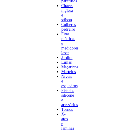
parafusos
Chaves
inglesa
e
stilson
Colheres
pedreiro
Fitas
métricas
e
medidores
laser
Jardim
Limas
Maçaricos
Martelos
Níveis
e
esquadros
Pistolas
silicone
e
acessórios
Tornos
X-
atos
e
lâminas