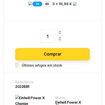
3 x 19,99 €
3X
4X
Comprar

Últimos artigos em stock
Referência
2022881
Marca
Einhell Power X