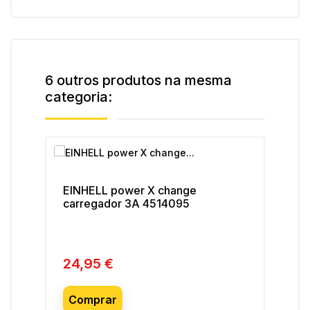
6 outros produtos na mesma
categoria:
EINHELL power X change
EI
carregador 3A 4514095
apa
sol
24,95 €
29
Preço
Pre
Comprar