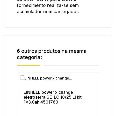
fornecimento realiza-se sem
acumulador nem carregador.
6 outros produtos na mesma
categoria:
EINHELL power x change
EI
eletroserra GE-LC 18/25 Li kit
IM
1x3.0ah 4501760
45