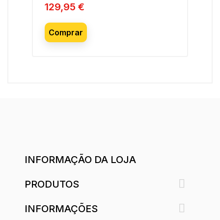
129,95 €
15
Preço
Pre
Comprar
INFORMAÇÃO DA LOJA

PRODUTOS

INFORMAÇÕES