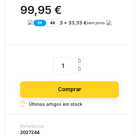
99,95 €
3 x 33,33 €
3X
4X
sem juros
Comprar

Últimos artigos em stock
Referência
2027244