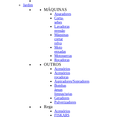
Jardim
MÁQUINAS
Aparadores
Corta-
sebes
Lavadoras
pressão
Máquinas
cortar
relva
Moto
enxadas
Motosserras
Roçadoras
OUTROS
Acessórios
Acessórios
roçadoras
Aspiradores/Sopradores
Bombas
águas
limpas/sujas
Geradores
Pulverizadores
Rega
Acessórios
FISKARS