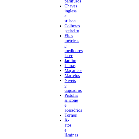
parafusos
Chaves
inglesa
e
stilson
Colheres
pedreiro
Fitas
métricas
e
medidores
laser
Jardim
Limas
Maçaricos
Martelos
Níveis
e
esquadros
Pistolas
silicone
e
acessórios
Tornos
X-
atos
e
lâminas