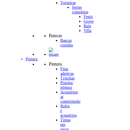
Torneiras
Series
completas
Fenix
Grove
Rain
Villa
Bancas
Bancas
cozinha
Pintura
Pintura
Fitas
adesivas
Trinchas
Pistolas
pintura
Acessórios
ar
comprimido
Rolos
e
acessórios
Tintas
em
spray