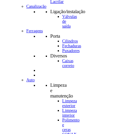
Canalização
Ligação/instalação
Válvulas
de
saída
Ferragens
Porta
Cilindros
Fechaduras
Puxadores
Diversos
Caixas
correio
Auto
Limpeza
e
manutenção
Limpeza
exterior
Limpeza
interior
Polimento
e
ceras