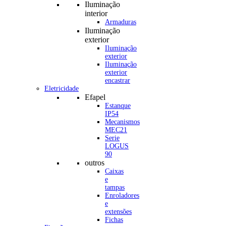
Iluminação
interior
Armaduras
Iluminação
exterior
Iluminação
exterior
Iluminação
exterior
encastrar
Eletricidade
Efapel
Estanque
IP54
Mecanismos
MEC21
Serie
LOGUS
90
outros
Caixas
e
tampas
Enroladores
e
extensões
Fichas