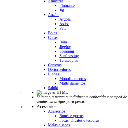
Amostras
Flutuante
Jig
Anzóis
Argola
Assist
Pata
Bóias
Canas
Bóia
Jigging
Spinning
Surf casting
Telescópias
Carretos
Destorcedores
Linhas
Monofilamentos
Multifilamentos
Sabiki
Shimano a marca mundialmente conhecida e campeã de
vendas em artigos para pesca.
Acessórios
Acessórios
Bonés e gorros
Facas, alicates e tesouras
Malas e sacos