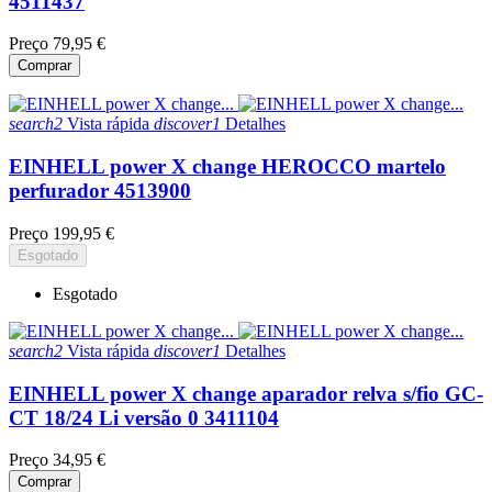
4511437
Preço
79,95 €
Comprar
search2
Vista rápida
discover1
Detalhes
EINHELL power X change HEROCCO martelo
perfurador 4513900
Preço
199,95 €
Esgotado
Esgotado
search2
Vista rápida
discover1
Detalhes
EINHELL power X change aparador relva s/fio GC-
CT 18/24 Li versão 0 3411104
Preço
34,95 €
Comprar