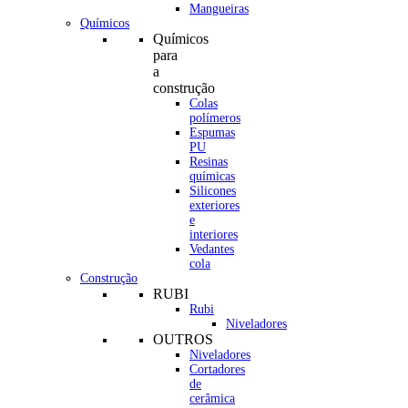
Mangueiras
Químicos
Químicos
para
a
construção
Colas
polímeros
Espumas
PU
Resinas
químicas
Silicones
exteriores
e
interiores
Vedantes
cola
Construção
RUBI
Rubi
Niveladores
OUTROS
Niveladores
Cortadores
de
cerâmica