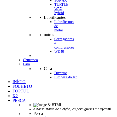
SONAX
TURTLE
WAX
hybrid
Lubrificantes
Lubrificantes
de
motor
outros
Carregadores
e
compressores
WD40
Churrasco
Casa
Casa
Diversos
Limpeza do lar
INÍCIO
FOLHETO
TOPTUL
K2
PESCA
a nossa marca de eleição, os portugueses a preferem!
Pesca