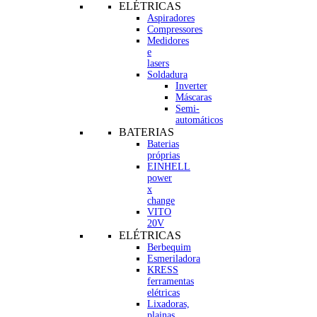
ELÉTRICAS
Aspiradores
Compressores
Medidores
e
lasers
Soldadura
Inverter
Máscaras
Semi-
automáticos
BATERIAS
Baterias
próprias
EINHELL
power
x
change
VITO
20V
ELÉTRICAS
Berbequim
Esmeriladora
KRESS
ferramentas
elétricas
Lixadoras,
plainas