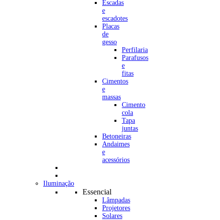
Escadas
e
escadotes
Placas
de
gesso
Perfilaria
Parafusos
e
fitas
Cimentos
e
massas
Cimento
cola
Tapa
juntas
Betoneiras
Andaimes
e
acessórios
Iluminação
Essencial
Lâmpadas
Projetores
Solares