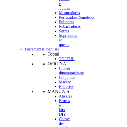
e
Tupias
Misturadores
Perfurador/Demolidor
Polidoras
Rebarbadoras
Serras
Sopradores
ar
quente
Ferramentas manuais
Toptul
TOPTUL
OFICINA
Chaves
dinamométricas
Conjuntos
Macaco
Roquetes
MANUAIS
Alicates
Brocas
e
kits
DIY
Chaves
de