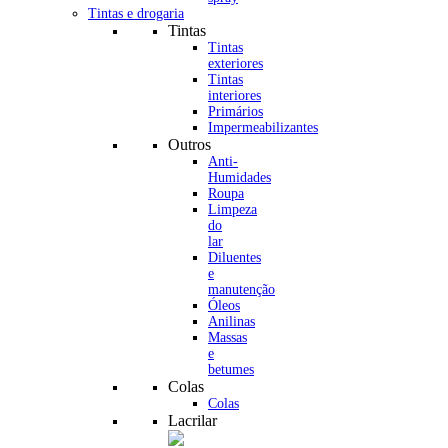
Tintas e drogaria
Tintas
Tintas
exteriores
Tintas
interiores
Primários
Impermeabilizantes
Outros
Anti-
Humidades
Roupa
Limpeza
do
lar
Diluentes
e
manutenção
Óleos
Anilinas
Massas
e
betumes
Colas
Colas
Lacrilar