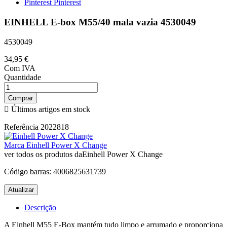
Pinterest
Pinterest
EINHELL E-box M55/40 mala vazia 4530049
4530049
34,95 €
Com IVA
Quantidade
Comprar

Últimos artigos em stock
Referência
2022818
Marca
Einhell Power X Change
ver todos os produtos daEinhell Power X Change
Código barras:
4006825631739
Descrição
A Einhell M55 E-Box mantém tudo limpo e arrumado e proporciona