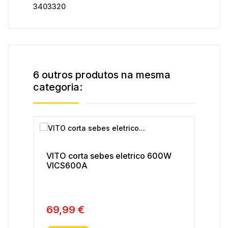
3403320
6 outros produtos na mesma
categoria:
VITO corta sebes eletrico 600W
VIT
VICS600A
VI
69,99 €
49
Preço
Pre