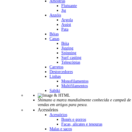
Amostras
Flutuante
Jig
Anzóis
Argola
Assist
Pata
Bóias
Canas
Bóia
Jigging
Spinning
Surf casting
Telescópias
Carretos
Destorcedores
Linhas
Monofilamentos
Multifilamentos
Sabiki
Shimano a marca mundialmente conhecida e campeã de
vendas em artigos para pesca.
Acessórios
Acessórios
Bonés e gorros
Facas, alicates e tesouras
Malas e sacos