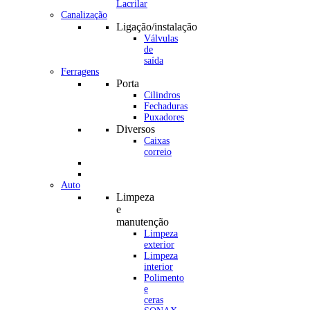
Canalização
Ligação/instalação
Válvulas
de
saída
Ferragens
Porta
Cilindros
Fechaduras
Puxadores
Diversos
Caixas
correio
Auto
Limpeza
e
manutenção
Limpeza
exterior
Limpeza
interior
Polimento
e
ceras