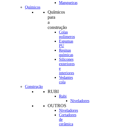
Mangueiras
Químicos
Químicos
para
a
construção
Colas
polímeros
Espumas
PU
Resinas
químicas
Silicones
exteriores
e
interiores
Vedantes
cola
Construção
RUBI
Rubi
Niveladores
OUTROS
Niveladores
Cortadores
de
cerâmica