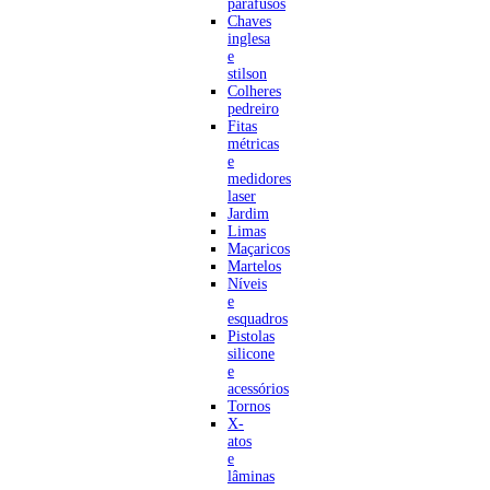
parafusos
Chaves
inglesa
e
stilson
Colheres
pedreiro
Fitas
métricas
e
medidores
laser
Jardim
Limas
Maçaricos
Martelos
Níveis
e
esquadros
Pistolas
silicone
e
acessórios
Tornos
X-
atos
e
lâminas