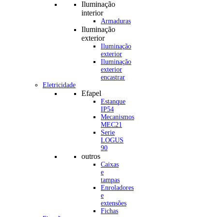
Iluminação
interior
Armaduras
Iluminação
exterior
Iluminação
exterior
Iluminação
exterior
encastrar
Eletricidade
Efapel
Estanque
IP54
Mecanismos
MEC21
Serie
LOGUS
90
outros
Caixas
e
tampas
Enroladores
e
extensões
Fichas