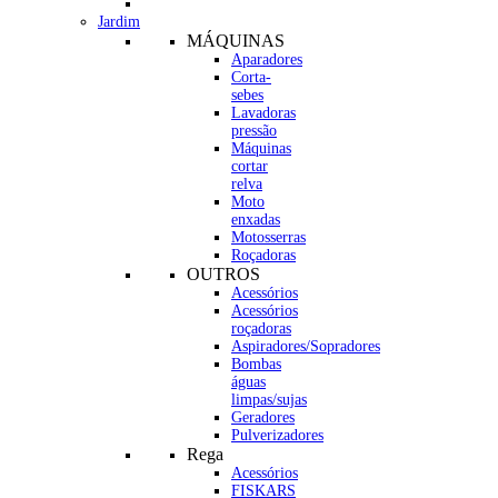
Jardim
MÁQUINAS
Aparadores
Corta-
sebes
Lavadoras
pressão
Máquinas
cortar
relva
Moto
enxadas
Motosserras
Roçadoras
OUTROS
Acessórios
Acessórios
roçadoras
Aspiradores/Sopradores
Bombas
águas
limpas/sujas
Geradores
Pulverizadores
Rega
Acessórios
FISKARS