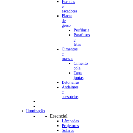
Escadas
e
escadotes
Placas
de
gesso
Perfilaria
Parafusos
e
fitas
Cimentos
e
massas
Cimento
cola
Tapa
juntas
Betoneiras
Andaimes
e
acessórios
Iluminação
Essencial
Lâmpadas
Projetores
Solares