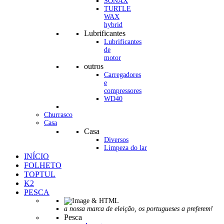
SONAX
TURTLE
WAX
hybrid
Lubrificantes
Lubrificantes
de
motor
outros
Carregadores
e
compressores
WD40
Churrasco
Casa
Casa
Diversos
Limpeza do lar
INÍCIO
FOLHETO
TOPTUL
K2
PESCA
a nossa marca de eleição, os portugueses a preferem!
Pesca