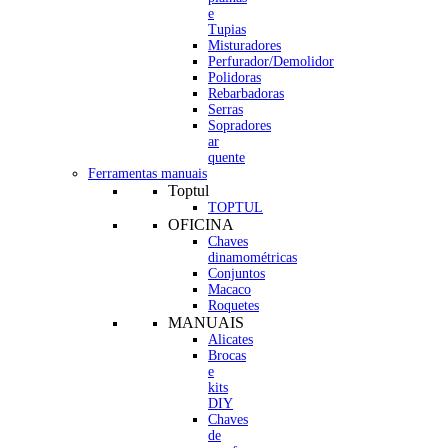
e
Tupias
Misturadores
Perfurador/Demolidor
Polidoras
Rebarbadoras
Serras
Sopradores
ar
quente
Ferramentas manuais
Toptul
TOPTUL
OFICINA
Chaves
dinamométricas
Conjuntos
Macaco
Roquetes
MANUAIS
Alicates
Brocas
e
kits
DIY
Chaves
de