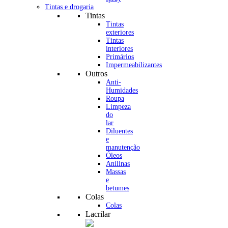
Tintas e drogaria
Tintas
Tintas
exteriores
Tintas
interiores
Primários
Impermeabilizantes
Outros
Anti-
Humidades
Roupa
Limpeza
do
lar
Diluentes
e
manutenção
Óleos
Anilinas
Massas
e
betumes
Colas
Colas
Lacrilar