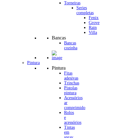
Torneiras
Series
completas
Fenix
Grove
Rain
Villa
Bancas
Bancas
cozinha
Pintura
Pintura
Fitas
adesivas
Trinchas
Pistolas
pintura
Acessórios
ar
comprimido
Rolos
e
acessórios
Tintas
em
spray