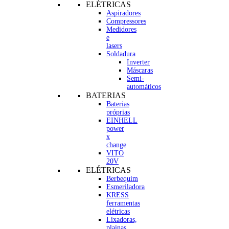
ELÉTRICAS
Aspiradores
Compressores
Medidores
e
lasers
Soldadura
Inverter
Máscaras
Semi-
automáticos
BATERIAS
Baterias
próprias
EINHELL
power
x
change
VITO
20V
ELÉTRICAS
Berbequim
Esmeriladora
KRESS
ferramentas
elétricas
Lixadoras,
plainas