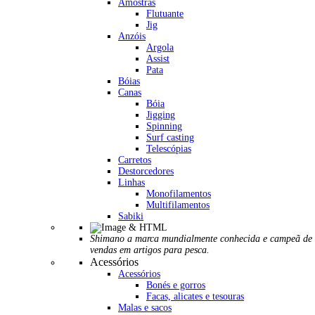
Amostras
Flutuante
Jig
Anzóis
Argola
Assist
Pata
Bóias
Canas
Bóia
Jigging
Spinning
Surf casting
Telescópias
Carretos
Destorcedores
Linhas
Monofilamentos
Multifilamentos
Sabiki
Shimano a marca mundialmente conhecida e campeã de
vendas em artigos para pesca.
Acessórios
Acessórios
Bonés e gorros
Facas, alicates e tesouras
Malas e sacos