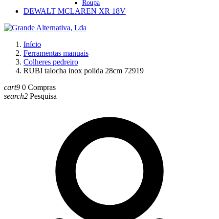
Roupa
DEWALT MCLAREN XR 18V
Início
Ferramentas manuais
Colheres pedreiro
RUBI talocha inox polida 28cm 72919
cart9
0
Compras
search2
Pesquisa