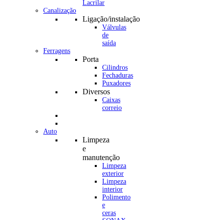
Canalização
Ligação/instalação
Válvulas
de
saída
Ferragens
Porta
Cilindros
Fechaduras
Puxadores
Diversos
Caixas
correio
Auto
Limpeza
e
manutenção
Limpeza
exterior
Limpeza
interior
Polimento
e
ceras