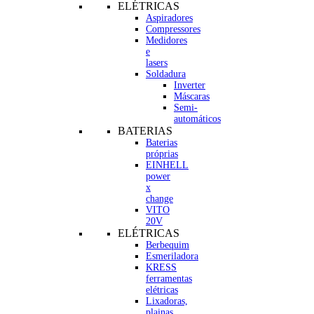
ELÉTRICAS
Aspiradores
Compressores
Medidores
e
lasers
Soldadura
Inverter
Máscaras
Semi-
automáticos
BATERIAS
Baterias
próprias
EINHELL
power
x
change
VITO
20V
ELÉTRICAS
Berbequim
Esmeriladora
KRESS
ferramentas
elétricas
Lixadoras,
plainas