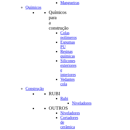
Mangueiras
Químicos
Químicos
para
a
construção
Colas
polímeros
Espumas
PU
Resinas
químicas
Silicones
exteriores
e
interiores
Vedantes
cola
Construção
RUBI
Rubi
Niveladores
OUTROS
Niveladores
Cortadores
de
cerâmica