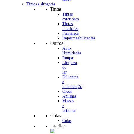
Tintas e drogaria
Tintas
Tintas
exteriores
Tintas
interiores
Primários
Impermeabilizantes
Outros
Anti-
Humidades
Roupa
Limpeza
do
lar
Diluentes
e
manutenção
Óleos
Anilinas
Massas
e
betumes
Colas
Colas
Lacrilar