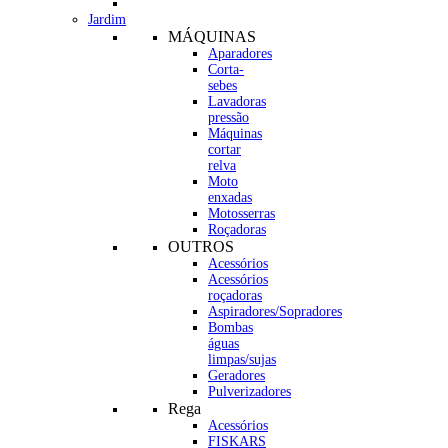
Jardim
MÁQUINAS
Aparadores
Corta-
sebes
Lavadoras
pressão
Máquinas
cortar
relva
Moto
enxadas
Motosserras
Roçadoras
OUTROS
Acessórios
Acessórios
roçadoras
Aspiradores/Sopradores
Bombas
águas
limpas/sujas
Geradores
Pulverizadores
Rega
Acessórios
FISKARS