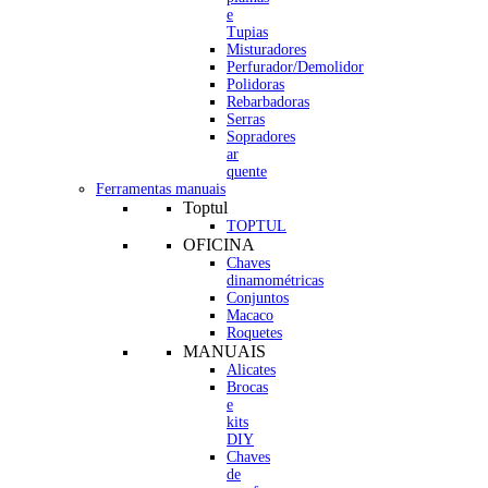
e
Tupias
Misturadores
Perfurador/Demolidor
Polidoras
Rebarbadoras
Serras
Sopradores
ar
quente
Ferramentas manuais
Toptul
TOPTUL
OFICINA
Chaves
dinamométricas
Conjuntos
Macaco
Roquetes
MANUAIS
Alicates
Brocas
e
kits
DIY
Chaves
de