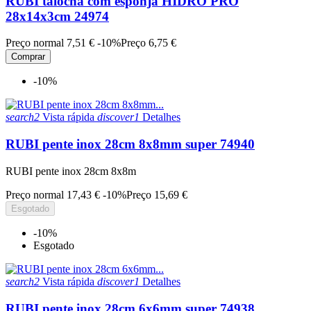
RUBI talocha com esponja HIDRO PRO
28x14x3cm 24974
Preço normal
7,51 €
-10%
Preço
6,75 €
Comprar
-10%
search2
Vista rápida
discover1
Detalhes
RUBI pente inox 28cm 8x8mm super 74940
RUBI pente inox 28cm 8x8m
Preço normal
17,43 €
-10%
Preço
15,69 €
Esgotado
-10%
Esgotado
search2
Vista rápida
discover1
Detalhes
RUBI pente inox 28cm 6x6mm super 74938