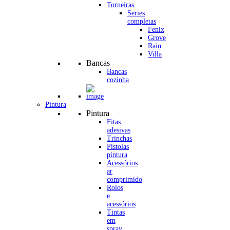
Torneiras
Series
completas
Fenix
Grove
Rain
Villa
Bancas
Bancas
cozinha
Pintura
Pintura
Fitas
adesivas
Trinchas
Pistolas
pintura
Acessórios
ar
comprimido
Rolos
e
acessórios
Tintas
em
spray