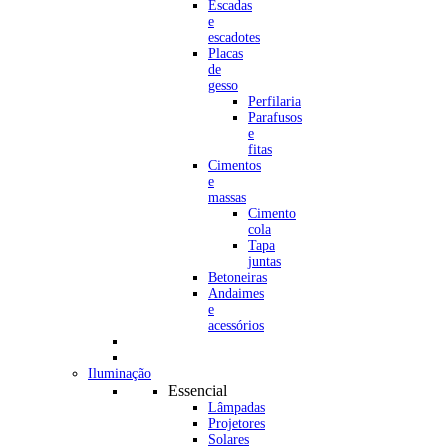
Escadas
e
escadotes
Placas
de
gesso
Perfilaria
Parafusos
e
fitas
Cimentos
e
massas
Cimento
cola
Tapa
juntas
Betoneiras
Andaimes
e
acessórios
Iluminação
Essencial
Lâmpadas
Projetores
Solares