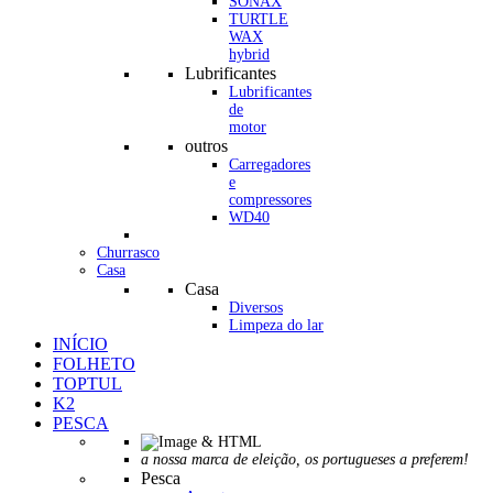
SONAX
TURTLE
WAX
hybrid
Lubrificantes
Lubrificantes
de
motor
outros
Carregadores
e
compressores
WD40
Churrasco
Casa
Casa
Diversos
Limpeza do lar
INÍCIO
FOLHETO
TOPTUL
K2
PESCA
a nossa marca de eleição, os portugueses a preferem!
Pesca