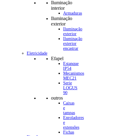
Iluminação
interior
Armaduras
Iluminação
exterior
Iluminação
exterior
Iluminação
exterior
encastrar
Eletricidade
Efapel
Estanque
IP54
Mecanismos
MEC21
Serie
LOGUS
90
outros
Caixas
e
tampas
Enroladores
e
extensões
Fichas