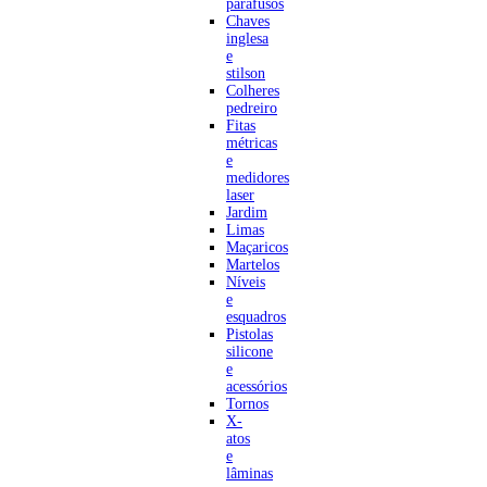
parafusos
Chaves
inglesa
e
stilson
Colheres
pedreiro
Fitas
métricas
e
medidores
laser
Jardim
Limas
Maçaricos
Martelos
Níveis
e
esquadros
Pistolas
silicone
e
acessórios
Tornos
X-
atos
e
lâminas