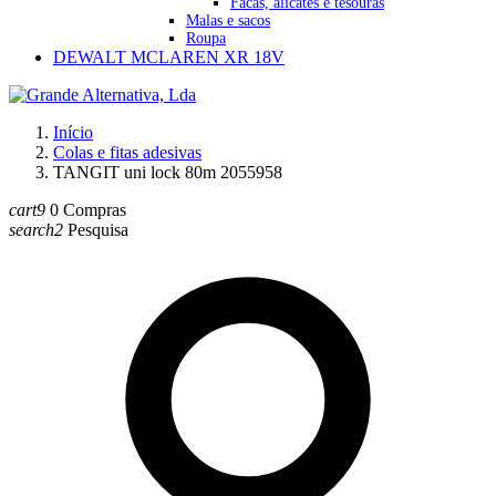
Facas, alicates e tesouras
Malas e sacos
Roupa
DEWALT MCLAREN XR 18V
Início
Colas e fitas adesivas
TANGIT uni lock 80m 2055958
cart9
0
Compras
search2
Pesquisa