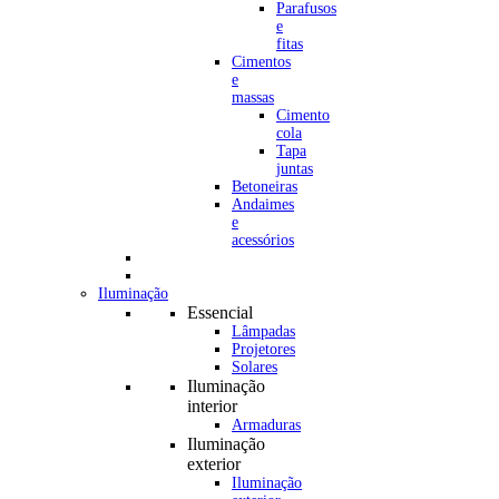
Parafusos
e
fitas
Cimentos
e
massas
Cimento
cola
Tapa
juntas
Betoneiras
Andaimes
e
acessórios
Iluminação
Essencial
Lâmpadas
Projetores
Solares
Iluminação
interior
Armaduras
Iluminação
exterior
Iluminação