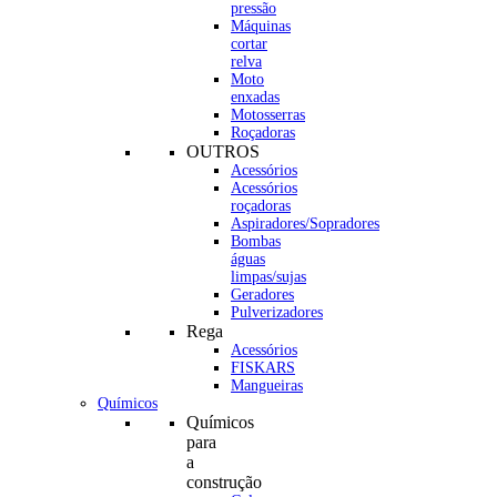
pressão
Máquinas
cortar
relva
Moto
enxadas
Motosserras
Roçadoras
OUTROS
Acessórios
Acessórios
roçadoras
Aspiradores/Sopradores
Bombas
águas
limpas/sujas
Geradores
Pulverizadores
Rega
Acessórios
FISKARS
Mangueiras
Químicos
Químicos
para
a
construção