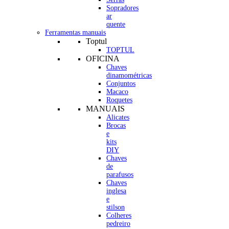
Sopradores
ar
quente
Ferramentas manuais
Toptul
TOPTUL
OFICINA
Chaves
dinamométricas
Conjuntos
Macaco
Roquetes
MANUAIS
Alicates
Brocas
e
kits
DIY
Chaves
de
parafusos
Chaves
inglesa
e
stilson
Colheres
pedreiro