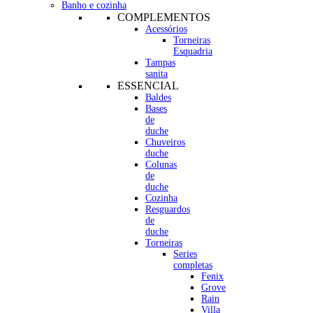
Banho e cozinha
COMPLEMENTOS
Acessórios
Torneiras
Esquadria
Tampas
sanita
ESSENCIAL
Baldes
Bases
de
duche
Chuveiros
duche
Colunas
de
duche
Cozinha
Resguardos
de
duche
Torneiras
Series
completas
Fenix
Grove
Rain
Villa