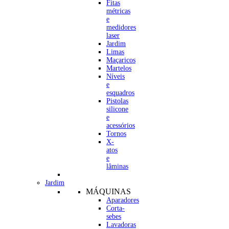
Fitas
métricas
e
medidores
laser
Jardim
Limas
Maçaricos
Martelos
Níveis
e
esquadros
Pistolas
silicone
e
acessórios
Tornos
X-
atos
e
lâminas
Jardim
MÁQUINAS
Aparadores
Corta-
sebes
Lavadoras