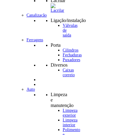
Lacrilar
Canalização
Ligação/instalação
Válvulas
de
saída
Ferragens
Porta
Cilindros
Fechaduras
Puxadores
Diversos
Caixas
correio
Auto
Limpeza
e
manutenção
Limpeza
exterior
Limpeza
interior
Polimento
e