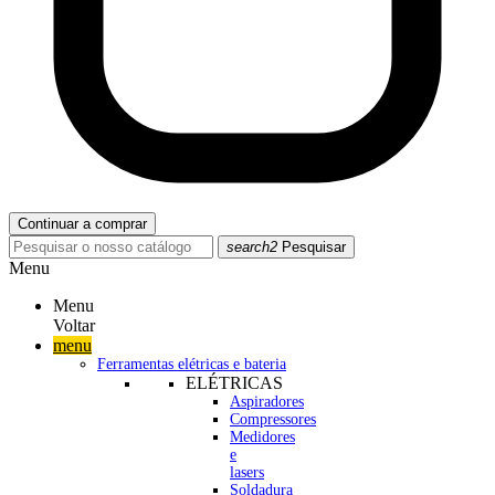
Continuar a comprar
search2
Pesquisar
Menu
Menu
Voltar
menu
Ferramentas elétricas e bateria
ELÉTRICAS
Aspiradores
Compressores
Medidores
e
lasers
Soldadura