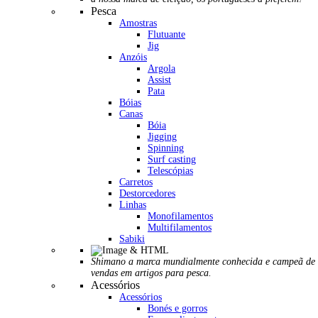
Pesca
Amostras
Flutuante
Jig
Anzóis
Argola
Assist
Pata
Bóias
Canas
Bóia
Jigging
Spinning
Surf casting
Telescópias
Carretos
Destorcedores
Linhas
Monofilamentos
Multifilamentos
Sabiki
Shimano a marca mundialmente conhecida e campeã de
vendas em artigos para pesca.
Acessórios
Acessórios
Bonés e gorros