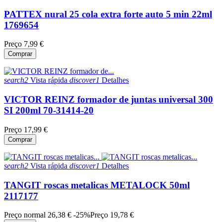
PATTEX nural 25 cola extra forte auto 5 min 22ml
1769654
Preço
7,99 €
Comprar
search2
Vista rápida
discover1
Detalhes
VICTOR REINZ formador de juntas universal 300
SI 200ml 70-31414-20
Preço
17,99 €
Comprar
search2
Vista rápida
discover1
Detalhes
TANGIT roscas metalicas METALOCK 50ml
2117177
Preço normal
26,38 €
-25%
Preço
19,78 €