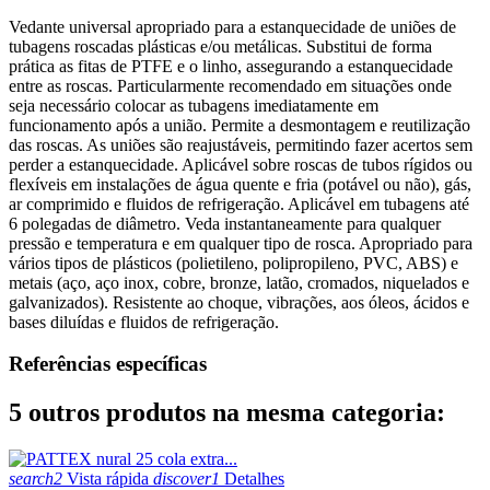
Vedante universal apropriado para a estanquecidade de uniões de
tubagens roscadas plásticas e/ou metálicas. Substitui de forma
prática as fitas de PTFE e o linho, assegurando a estanquecidade
entre as roscas. Particularmente recomendado em situações onde
seja necessário colocar as tubagens imediatamente em
funcionamento após a união. Permite a desmontagem e reutilização
das roscas. As uniões são reajustáveis, permitindo fazer acertos sem
perder a estanquecidade. Aplicável sobre roscas de tubos rígidos ou
flexíveis em instalações de água quente e fria (potável ou não), gás,
ar comprimido e fluidos de refrigeração. Aplicável em tubagens até
6 polegadas de diâmetro. Veda instantaneamente para qualquer
pressão e temperatura e em qualquer tipo de rosca. Apropriado para
vários tipos de plásticos (polietileno, polipropileno, PVC, ABS) e
metais (aço, aço inox, cobre, bronze, latão, cromados, niquelados e
galvanizados). Resistente ao choque, vibrações, aos óleos, ácidos e
bases diluídas e fluidos de refrigeração.
Referências específicas
5 outros produtos na mesma categoria:
search2
Vista rápida
discover1
Detalhes