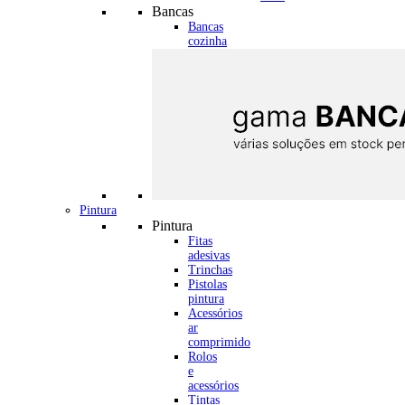
Bancas
Bancas
cozinha
Pintura
Pintura
Fitas
adesivas
Trinchas
Pistolas
pintura
Acessórios
ar
comprimido
Rolos
e
acessórios
Tintas