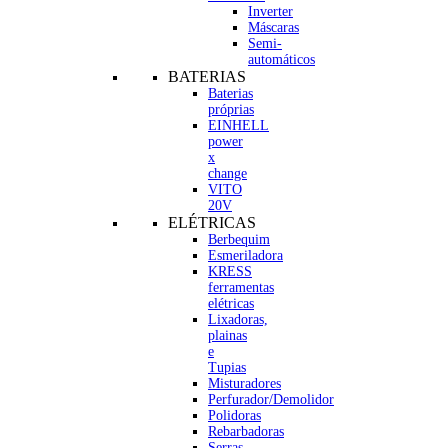
Inverter
Máscaras
Semi-
automáticos
BATERIAS
Baterias
próprias
EINHELL
power
x
change
VITO
20V
ELÉTRICAS
Berbequim
Esmeriladora
KRESS
ferramentas
elétricas
Lixadoras,
plainas
e
Tupias
Misturadores
Perfurador/Demolidor
Polidoras
Rebarbadoras
Serras