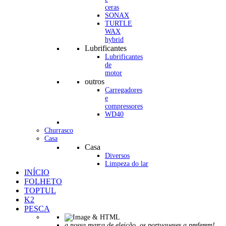
ceras
SONAX
TURTLE
WAX
hybrid
Lubrificantes
Lubrificantes
de
motor
outros
Carregadores
e
compressores
WD40
Churrasco
Casa
Casa
Diversos
Limpeza do lar
INÍCIO
FOLHETO
TOPTUL
K2
PESCA
a nossa marca de eleição, os portugueses a preferem!