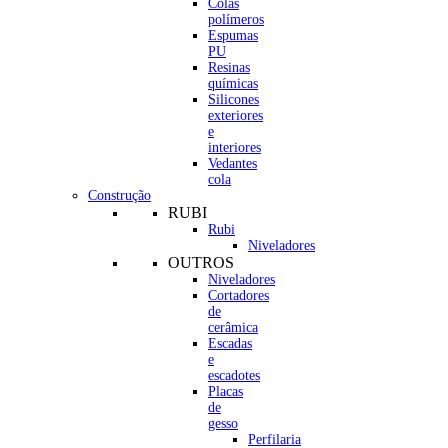
Colas
polímeros
Espumas
PU
Resinas
químicas
Silicones
exteriores
e
interiores
Vedantes
cola
Construção
RUBI
Rubi
Niveladores
OUTROS
Niveladores
Cortadores
de
cerâmica
Escadas
e
escadotes
Placas
de
gesso
Perfilaria