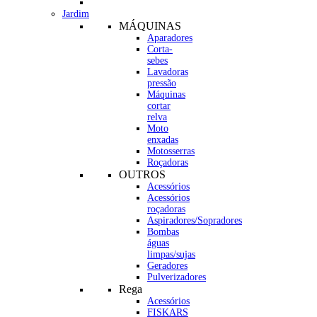
Jardim
MÁQUINAS
Aparadores
Corta-
sebes
Lavadoras
pressão
Máquinas
cortar
relva
Moto
enxadas
Motosserras
Roçadoras
OUTROS
Acessórios
Acessórios
roçadoras
Aspiradores/Sopradores
Bombas
águas
limpas/sujas
Geradores
Pulverizadores
Rega
Acessórios
FISKARS