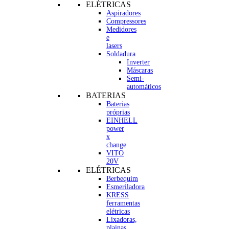
ELÉTRICAS
Aspiradores
Compressores
Medidores
e
lasers
Soldadura
Inverter
Máscaras
Semi-
automáticos
BATERIAS
Baterias
próprias
EINHELL
power
x
change
VITO
20V
ELÉTRICAS
Berbequim
Esmeriladora
KRESS
ferramentas
elétricas
Lixadoras,
plainas