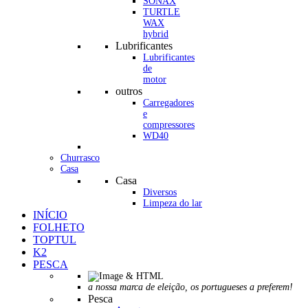
SONAX
TURTLE
WAX
hybrid
Lubrificantes
Lubrificantes
de
motor
outros
Carregadores
e
compressores
WD40
Churrasco
Casa
Casa
Diversos
Limpeza do lar
INÍCIO
FOLHETO
TOPTUL
K2
PESCA
a nossa marca de eleição, os portugueses a preferem!
Pesca