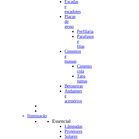
Escadas
e
escadotes
Placas
de
gesso
Perfilaria
Parafusos
e
fitas
Cimentos
e
massas
Cimento
cola
Tapa
juntas
Betoneiras
Andaimes
e
acessórios
Iluminação
Essencial
Lâmpadas
Projetores
Solares