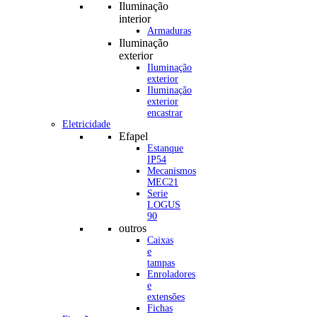
Iluminação
interior
Armaduras
Iluminação
exterior
Iluminação
exterior
Iluminação
exterior
encastrar
Eletricidade
Efapel
Estanque
IP54
Mecanismos
MEC21
Serie
LOGUS
90
outros
Caixas
e
tampas
Enroladores
e
extensões
Fichas