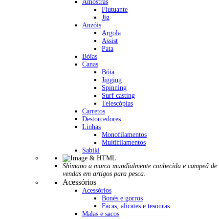
Amostras
Flutuante
Jig
Anzóis
Argola
Assist
Pata
Bóias
Canas
Bóia
Jigging
Spinning
Surf casting
Telescópias
Carretos
Destorcedores
Linhas
Monofilamentos
Multifilamentos
Sabiki
Shimano a marca mundialmente conhecida e campeã de
vendas em artigos para pesca.
Acessórios
Acessórios
Bonés e gorros
Facas, alicates e tesouras
Malas e sacos