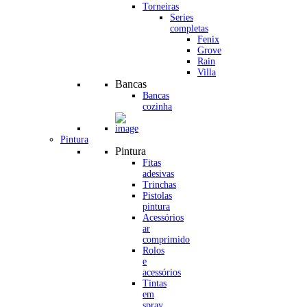
Torneiras
Series
completas
Fenix
Grove
Rain
Villa
Bancas
Bancas
cozinha
Pintura
Pintura
Fitas
adesivas
Trinchas
Pistolas
pintura
Acessórios
ar
comprimido
Rolos
e
acessórios
Tintas
em
spray