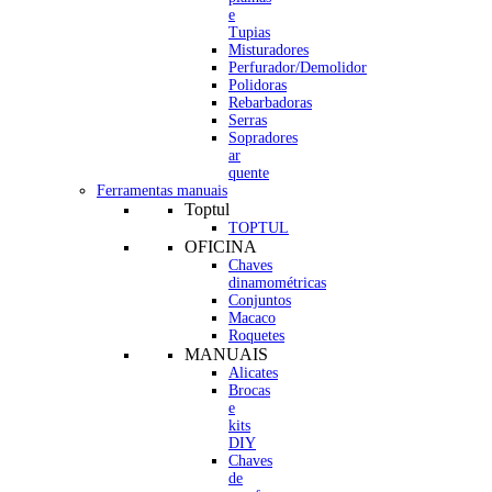
e
Tupias
Misturadores
Perfurador/Demolidor
Polidoras
Rebarbadoras
Serras
Sopradores
ar
quente
Ferramentas manuais
Toptul
TOPTUL
OFICINA
Chaves
dinamométricas
Conjuntos
Macaco
Roquetes
MANUAIS
Alicates
Brocas
e
kits
DIY
Chaves
de