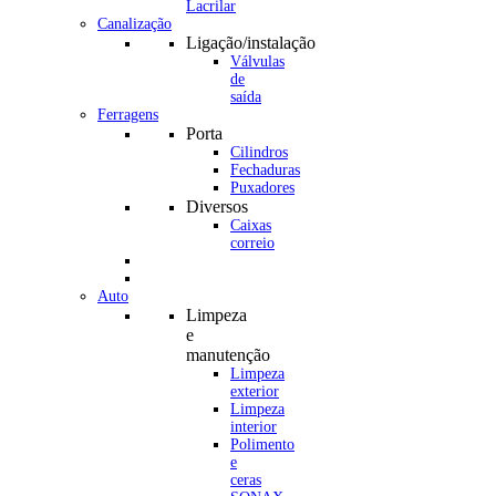
Canalização
Ligação/instalação
Válvulas
de
saída
Ferragens
Porta
Cilindros
Fechaduras
Puxadores
Diversos
Caixas
correio
Auto
Limpeza
e
manutenção
Limpeza
exterior
Limpeza
interior
Polimento
e
ceras