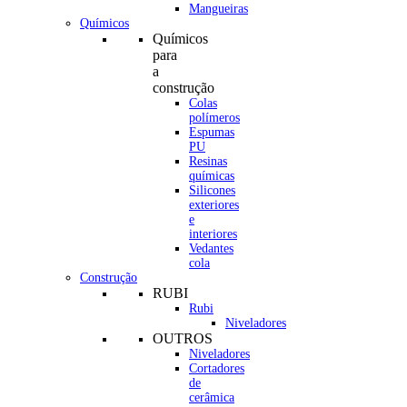
Mangueiras
Químicos
Químicos
para
a
construção
Colas
polímeros
Espumas
PU
Resinas
químicas
Silicones
exteriores
e
interiores
Vedantes
cola
Construção
RUBI
Rubi
Niveladores
OUTROS
Niveladores
Cortadores
de
cerâmica