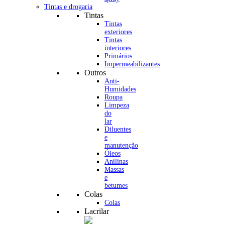
Tintas e drogaria
Tintas
Tintas
exteriores
Tintas
interiores
Primários
Impermeabilizantes
Outros
Anti-
Humidades
Roupa
Limpeza
do
lar
Diluentes
e
manutenção
Óleos
Anilinas
Massas
e
betumes
Colas
Colas
Lacrilar