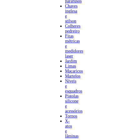
parafusos
Chaves
inglesa
e
stilson
Colheres
pedreiro
Fitas
métricas
e
medidores
laser
Jardim
Limas
Maçaricos
Martelos
Níveis
e
esquadros
Pistolas
silicone
e
acessórios
Tornos
X-
atos
e
lâminas