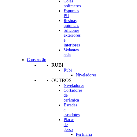
Colas
polímeros
Espumas
PU
Resinas
químicas
Silicones
exteriores
e
interiores
Vedantes
cola
Construção
RUBI
Rubi
Niveladores
OUTROS
Niveladores
Cortadores
de
cerâmica
Escadas
e
escadotes
Placas
de
gesso
Perfilaria