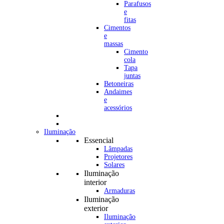
Parafusos
e
fitas
Cimentos
e
massas
Cimento
cola
Tapa
juntas
Betoneiras
Andaimes
e
acessórios
Iluminação
Essencial
Lâmpadas
Projetores
Solares
Iluminação
interior
Armaduras
Iluminação
exterior
Iluminação