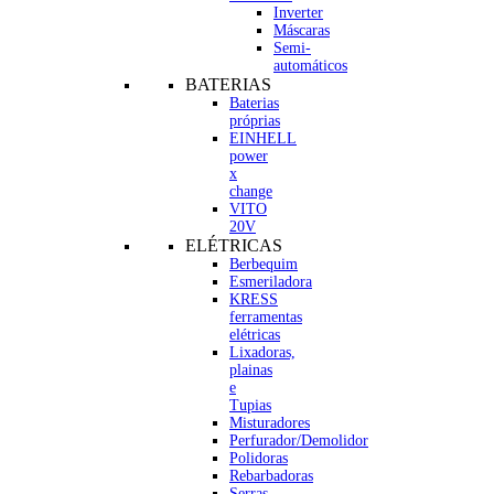
Inverter
Máscaras
Semi-
automáticos
BATERIAS
Baterias
próprias
EINHELL
power
x
change
VITO
20V
ELÉTRICAS
Berbequim
Esmeriladora
KRESS
ferramentas
elétricas
Lixadoras,
plainas
e
Tupias
Misturadores
Perfurador/Demolidor
Polidoras
Rebarbadoras
Serras