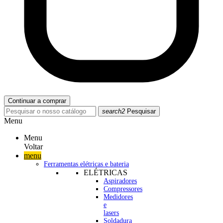
Continuar a comprar
search2
Pesquisar
Menu
Menu
Voltar
menu
Ferramentas elétricas e bateria
ELÉTRICAS
Aspiradores
Compressores
Medidores
e
lasers
Soldadura