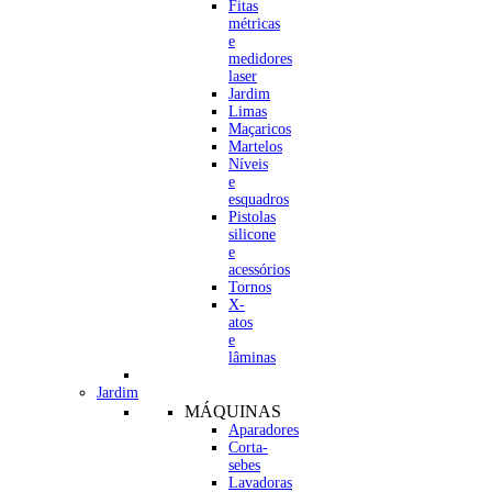
Fitas
métricas
e
medidores
laser
Jardim
Limas
Maçaricos
Martelos
Níveis
e
esquadros
Pistolas
silicone
e
acessórios
Tornos
X-
atos
e
lâminas
Jardim
MÁQUINAS
Aparadores
Corta-
sebes
Lavadoras