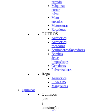
pressão
Máquinas
cortar
relva
Moto
enxadas
Motosserras
Roçadoras
OUTROS
Acessórios
Acessórios
roçadoras
Aspiradores/Sopradores
Bombas
águas
limpas/sujas
Geradores
Pulverizadores
Rega
Acessórios
FISKARS
Mangueiras
Químicos
Químicos
para
a
construção