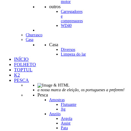
motor
outros
Carregadores
e
compressores
WD40
Churrasco
Casa
Casa
Diversos
Limpeza do lar
INÍCIO
FOLHETO
TOPTUL
K2
PESCA
a nossa marca de eleição, os portugueses a preferem!
Pesca
Amostras
Flutuante
Jig
Anzóis
Argola
Assist
Pata