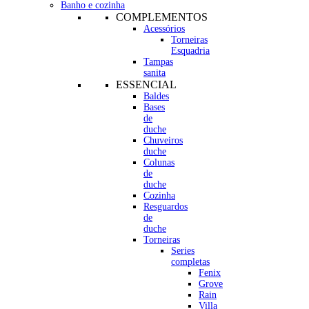
Banho e cozinha
COMPLEMENTOS
Acessórios
Torneiras
Esquadria
Tampas
sanita
ESSENCIAL
Baldes
Bases
de
duche
Chuveiros
duche
Colunas
de
duche
Cozinha
Resguardos
de
duche
Torneiras
Series
completas
Fenix
Grove
Rain
Villa