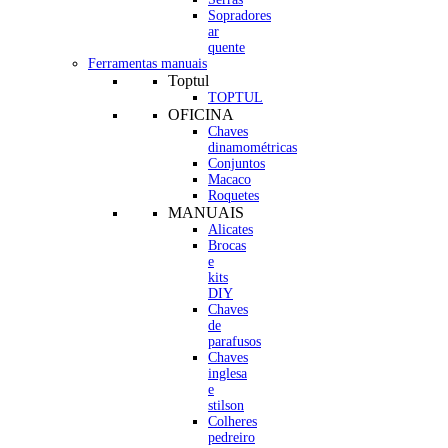
Sopradores
ar
quente
Ferramentas manuais
Toptul
TOPTUL
OFICINA
Chaves
dinamométricas
Conjuntos
Macaco
Roquetes
MANUAIS
Alicates
Brocas
e
kits
DIY
Chaves
de
parafusos
Chaves
inglesa
e
stilson
Colheres
pedreiro