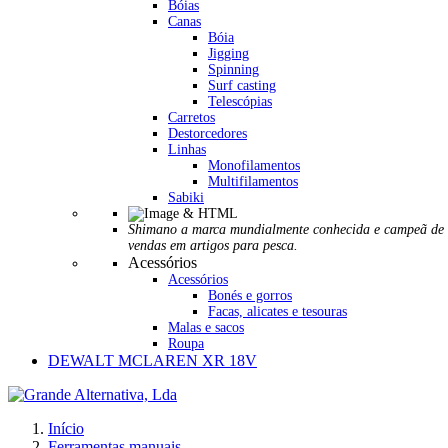
Bóias
Canas
Bóia
Jigging
Spinning
Surf casting
Telescópias
Carretos
Destorcedores
Linhas
Monofilamentos
Multifilamentos
Sabiki
Shimano a marca mundialmente conhecida e campeã de
vendas em artigos para pesca.
Acessórios
Acessórios
Bonés e gorros
Facas, alicates e tesouras
Malas e sacos
Roupa
DEWALT MCLAREN XR 18V
Início
Ferramentas manuais