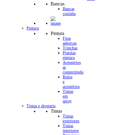
Bancas
Bancas
cozinha
Pintura
Pintura
Fitas
adesivas
Trinchas
Pistolas
pintura
Acessórios
ar
comprimido
Rolos
e
acessórios
Tintas
em
spray
Tintas e drogaria
Tintas
Tintas
exteriores
Tintas
interiores