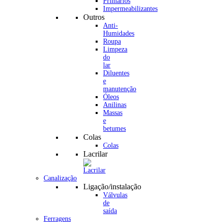
Primários
Impermeabilizantes
Outros
Anti-
Humidades
Roupa
Limpeza
do
lar
Diluentes
e
manutenção
Óleos
Anilinas
Massas
e
betumes
Colas
Colas
Lacrilar
Canalização
Ligação/instalação
Válvulas
de
saída
Ferragens