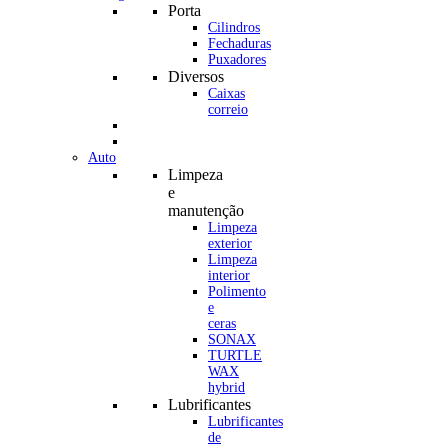
Porta
Cilindros
Fechaduras
Puxadores
Diversos
Caixas
correio
Auto
Limpeza
e
manutenção
Limpeza
exterior
Limpeza
interior
Polimento
e
ceras
SONAX
TURTLE
WAX
hybrid
Lubrificantes
Lubrificantes
de