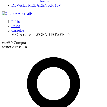
Roupa
DEWALT MCLAREN XR 18V
Início
Pesca
Carretos
VEGA carreto LEGEND POWER 450
cart9
0
Compras
search2
Pesquisa