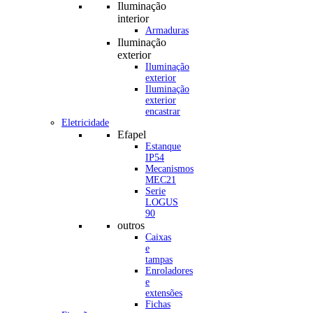
Iluminação
interior
Armaduras
Iluminação
exterior
Iluminação
exterior
Iluminação
exterior
encastrar
Eletricidade
Efapel
Estanque
IP54
Mecanismos
MEC21
Serie
LOGUS
90
outros
Caixas
e
tampas
Enroladores
e
extensões
Fichas