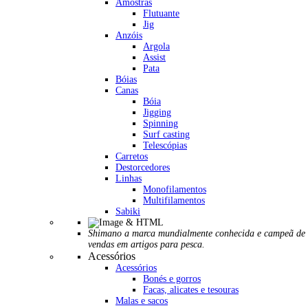
Amostras
Flutuante
Jig
Anzóis
Argola
Assist
Pata
Bóias
Canas
Bóia
Jigging
Spinning
Surf casting
Telescópias
Carretos
Destorcedores
Linhas
Monofilamentos
Multifilamentos
Sabiki
Shimano a marca mundialmente conhecida e campeã de
vendas em artigos para pesca.
Acessórios
Acessórios
Bonés e gorros
Facas, alicates e tesouras
Malas e sacos