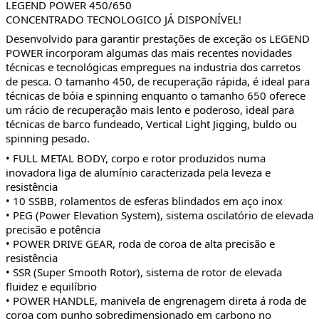
LEGEND POWER 450/650
CONCENTRADO TECNOLOGICO JÁ DISPONÍVEL!
Desenvolvido para garantir prestações de exceção os LEGEND 
POWER incorporam algumas das mais recentes novidades 
técnicas e tecnológicas empregues na industria dos carretos 
de pesca. O tamanho 450, de recuperação rápida, é ideal para 
técnicas de bóia e spinning enquanto o tamanho 650 oferece 
um rácio de recuperação mais lento e poderoso, ideal para 
técnicas de barco fundeado, Vertical Light Jigging, buldo ou 
spinning pesado.
• FULL METAL BODY, corpo e rotor produzidos numa 
inovadora liga de alumínio caracterizada pela leveza e 
resistência
• 10 SSBB, rolamentos de esferas blindados em aço inox
• PEG (Power Elevation System), sistema oscilatório de elevada 
precisão e potência
• POWER DRIVE GEAR, roda de coroa de alta precisão e 
resistência
• SSR (Super Smooth Rotor), sistema de rotor de elevada 
fluidez e equilíbrio
• POWER HANDLE, manivela de engrenagem direta á roda de 
coroa com punho sobredimensionado em carbono no 