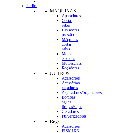
Jardim
MÁQUINAS
Aparadores
Corta-
sebes
Lavadoras
pressão
Máquinas
cortar
relva
Moto
enxadas
Motosserras
Roçadoras
OUTROS
Acessórios
Acessórios
roçadoras
Aspiradores/Sopradores
Bombas
águas
limpas/sujas
Geradores
Pulverizadores
Rega
Acessórios
FISKARS