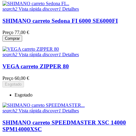
search2
Vista rápida
discover1
Detalhes
SHIMANO carreto Sedona FI 6000 SE6000FI
Preço
77,00 €
Comprar
search2
Vista rápida
discover1
Detalhes
VEGA carreto ZIPPER 80
Preço
60,00 €
Esgotado
Esgotado
search2
Vista rápida
discover1
Detalhes
SHIMANO carreto SPEEDMASTER XSC 14000
SPM14000XSC