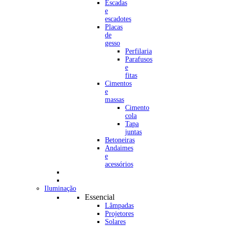
Escadas
e
escadotes
Placas
de
gesso
Perfilaria
Parafusos
e
fitas
Cimentos
e
massas
Cimento
cola
Tapa
juntas
Betoneiras
Andaimes
e
acessórios
Iluminação
Essencial
Lâmpadas
Projetores
Solares