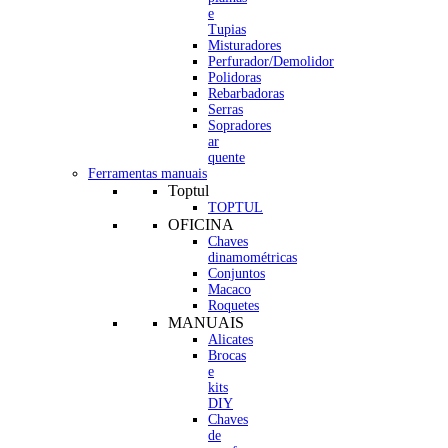
e
Tupias
Misturadores
Perfurador/Demolidor
Polidoras
Rebarbadoras
Serras
Sopradores
ar
quente
Ferramentas manuais
Toptul
TOPTUL
OFICINA
Chaves
dinamométricas
Conjuntos
Macaco
Roquetes
MANUAIS
Alicates
Brocas
e
kits
DIY
Chaves
de