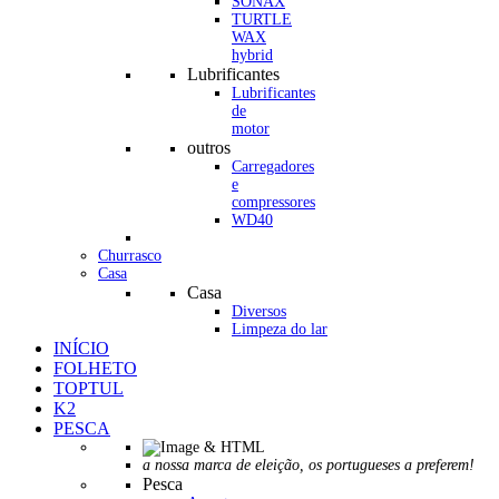
SONAX
TURTLE
WAX
hybrid
Lubrificantes
Lubrificantes
de
motor
outros
Carregadores
e
compressores
WD40
Churrasco
Casa
Casa
Diversos
Limpeza do lar
INÍCIO
FOLHETO
TOPTUL
K2
PESCA
a nossa marca de eleição, os portugueses a preferem!
Pesca