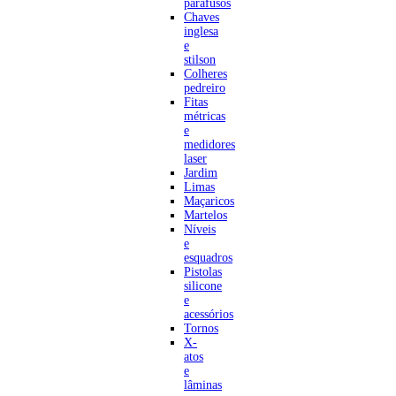
parafusos
Chaves
inglesa
e
stilson
Colheres
pedreiro
Fitas
métricas
e
medidores
laser
Jardim
Limas
Maçaricos
Martelos
Níveis
e
esquadros
Pistolas
silicone
e
acessórios
Tornos
X-
atos
e
lâminas