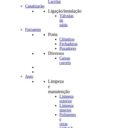
Canalização
Ligação/instalação
Válvulas
de
saída
Ferragens
Porta
Cilindros
Fechaduras
Puxadores
Diversos
Caixas
correio
Auto
Limpeza
e
manutenção
Limpeza
exterior
Limpeza
interior
Polimento
e
ceras