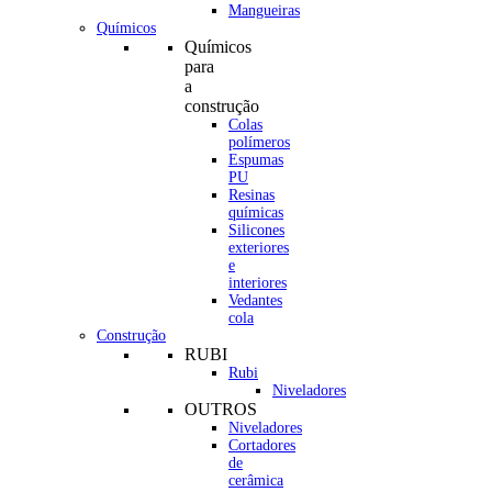
Mangueiras
Químicos
Químicos
para
a
construção
Colas
polímeros
Espumas
PU
Resinas
químicas
Silicones
exteriores
e
interiores
Vedantes
cola
Construção
RUBI
Rubi
Niveladores
OUTROS
Niveladores
Cortadores
de
cerâmica