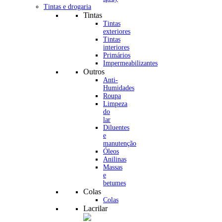
Tintas e drogaria
Tintas
Tintas
exteriores
Tintas
interiores
Primários
Impermeabilizantes
Outros
Anti-
Humidades
Roupa
Limpeza
do
lar
Diluentes
e
manutenção
Óleos
Anilinas
Massas
e
betumes
Colas
Colas
Lacrilar