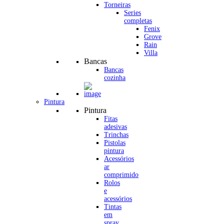
Torneiras
Series
completas
Fenix
Grove
Rain
Villa
Bancas
Bancas
cozinha
Pintura
Pintura
Fitas
adesivas
Trinchas
Pistolas
pintura
Acessórios
ar
comprimido
Rolos
e
acessórios
Tintas
em
spray