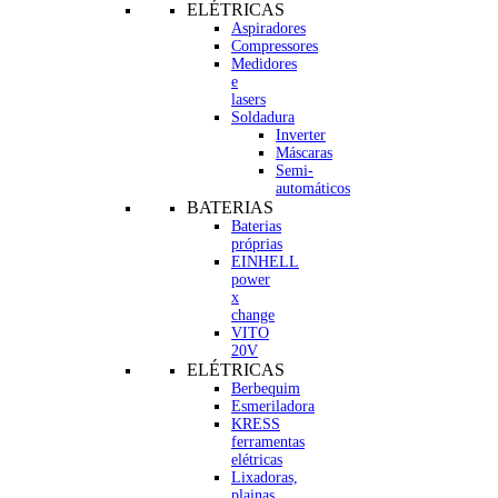
ELÉTRICAS
Aspiradores
Compressores
Medidores
e
lasers
Soldadura
Inverter
Máscaras
Semi-
automáticos
BATERIAS
Baterias
próprias
EINHELL
power
x
change
VITO
20V
ELÉTRICAS
Berbequim
Esmeriladora
KRESS
ferramentas
elétricas
Lixadoras,
plainas