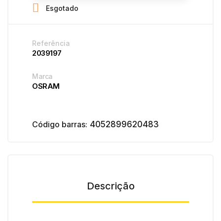

Esgotado
Referência
2039197
Marca
OSRAM
Código barras:
4052899620483
Descrição