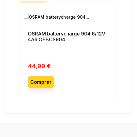
OSRAM batterycharge 904 6/12V
OS
4Ah OEBCS904
60
44,99 €
79
Preço
Pre
Comprar