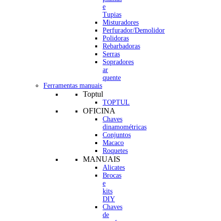
e
Tupias
Misturadores
Perfurador/Demolidor
Polidoras
Rebarbadoras
Serras
Sopradores
ar
quente
Ferramentas manuais
Toptul
TOPTUL
OFICINA
Chaves
dinamométricas
Conjuntos
Macaco
Roquetes
MANUAIS
Alicates
Brocas
e
kits
DIY
Chaves
de