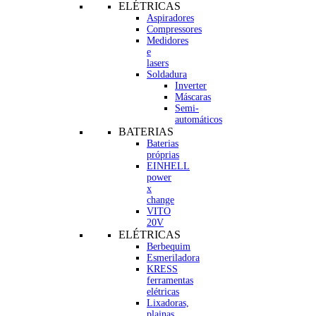
ELÉTRICAS
Aspiradores
Compressores
Medidores
e
lasers
Soldadura
Inverter
Máscaras
Semi-
automáticos
BATERIAS
Baterias
próprias
EINHELL
power
x
change
VITO
20V
ELÉTRICAS
Berbequim
Esmeriladora
KRESS
ferramentas
elétricas
Lixadoras,
plainas