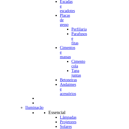
Escadas
e
escadotes
Placas
de
gesso
Perfilaria
Parafusos
e
fitas
Cimentos
e
massas
Cimento
cola
Tapa
juntas
Betoneiras
Andaimes
e
acessórios
Iluminação
Essencial
Lâmpadas
Projetores
Solares