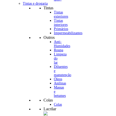
Tintas e drogaria
Tintas
Tintas
exteriores
Tintas
interiores
Primários
Impermeabilizantes
Outros
Anti-
Humidades
Roupa
Limpeza
do
lar
Diluentes
e
manutenção
Óleos
Anilinas
Massas
e
betumes
Colas
Colas
Lacrilar