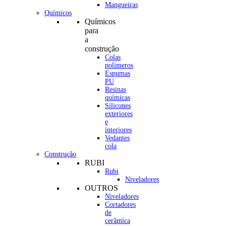
Mangueiras
Químicos
Químicos
para
a
construção
Colas
polímeros
Espumas
PU
Resinas
químicas
Silicones
exteriores
e
interiores
Vedantes
cola
Construção
RUBI
Rubi
Niveladores
OUTROS
Niveladores
Cortadores
de
cerâmica