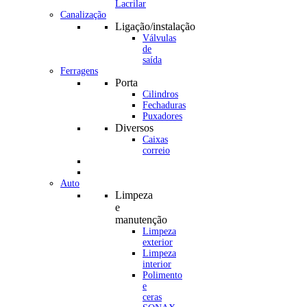
Canalização
Ligação/instalação
Válvulas
de
saída
Ferragens
Porta
Cilindros
Fechaduras
Puxadores
Diversos
Caixas
correio
Auto
Limpeza
e
manutenção
Limpeza
exterior
Limpeza
interior
Polimento
e
ceras