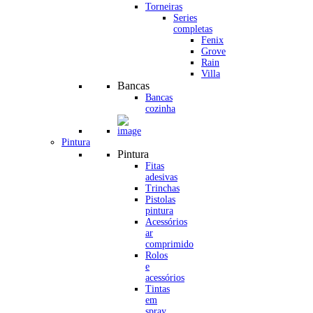
Torneiras
Series
completas
Fenix
Grove
Rain
Villa
Bancas
Bancas
cozinha
Pintura
Pintura
Fitas
adesivas
Trinchas
Pistolas
pintura
Acessórios
ar
comprimido
Rolos
e
acessórios
Tintas
em
spray