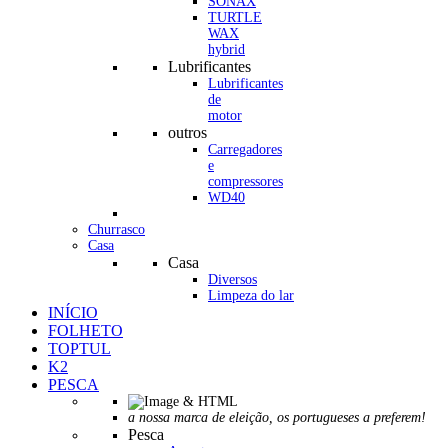
SONAX
TURTLE
WAX
hybrid
Lubrificantes
Lubrificantes
de
motor
outros
Carregadores
e
compressores
WD40
Churrasco
Casa
Casa
Diversos
Limpeza do lar
INÍCIO
FOLHETO
TOPTUL
K2
PESCA
a nossa marca de eleição, os portugueses a preferem!
Pesca