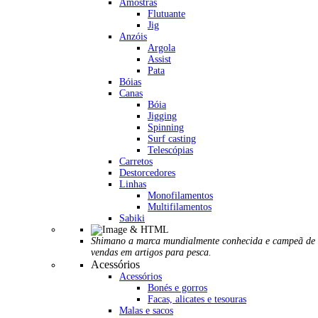
Amostras
Flutuante
Jig
Anzóis
Argola
Assist
Pata
Bóias
Canas
Bóia
Jigging
Spinning
Surf casting
Telescópias
Carretos
Destorcedores
Linhas
Monofilamentos
Multifilamentos
Sabiki
Shimano a marca mundialmente conhecida e campeã de
vendas em artigos para pesca.
Acessórios
Acessórios
Bonés e gorros
Facas, alicates e tesouras
Malas e sacos