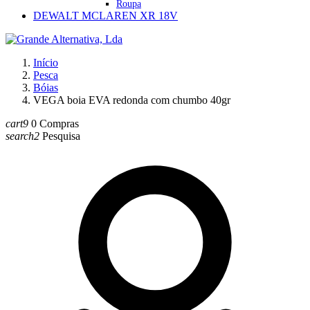
Roupa
DEWALT MCLAREN XR 18V
Início
Pesca
Bóias
VEGA boia EVA redonda com chumbo 40gr
cart9
0
Compras
search2
Pesquisa