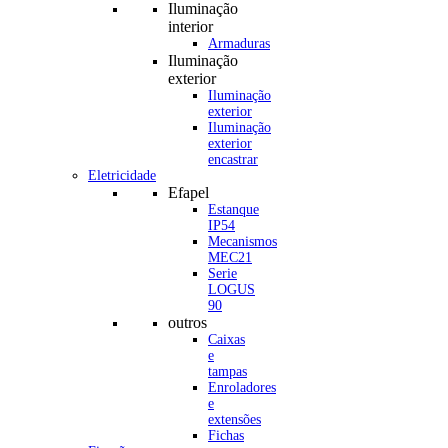
Iluminação
interior
Armaduras
Iluminação
exterior
Iluminação
exterior
Iluminação
exterior
encastrar
Eletricidade
Efapel
Estanque
IP54
Mecanismos
MEC21
Serie
LOGUS
90
outros
Caixas
e
tampas
Enroladores
e
extensões
Fichas