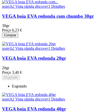
search2
Vista rápida
discover1
Detalhes
VEGA boia EVA redonda com chumbo 30gr
30gr
Preço
6,23 €
Comprar
search2
Vista rápida
discover1
Detalhes
VEGA boia EVA redonda 20gr
20gr
Preço
3,40 €
Esgotado
Esgotado
search2
Vista rápida
discover1
Detalhes
VEGA boia EVA redonda 40gr