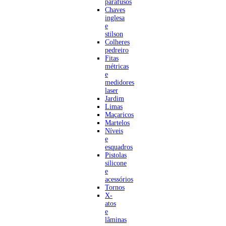
parafusos
Chaves
inglesa
e
stilson
Colheres
pedreiro
Fitas
métricas
e
medidores
laser
Jardim
Limas
Maçaricos
Martelos
Níveis
e
esquadros
Pistolas
silicone
e
acessórios
Tornos
X-
atos
e
lâminas