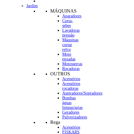
Jardim
MÁQUINAS
Aparadores
Corta-
sebes
Lavadoras
pressão
Máquinas
cortar
relva
Moto
enxadas
Motosserras
Roçadoras
OUTROS
Acessórios
Acessórios
roçadoras
Aspiradores/Sopradores
Bombas
águas
limpas/sujas
Geradores
Pulverizadores
Rega
Acessórios
FISKARS