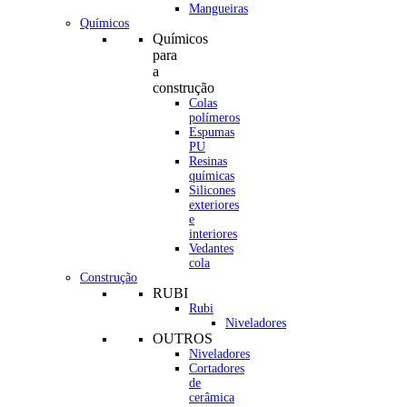
Mangueiras
Químicos
Químicos
para
a
construção
Colas
polímeros
Espumas
PU
Resinas
químicas
Silicones
exteriores
e
interiores
Vedantes
cola
Construção
RUBI
Rubi
Niveladores
OUTROS
Niveladores
Cortadores
de
cerâmica