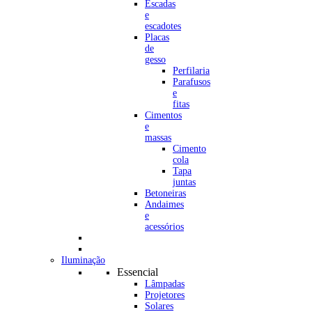
Escadas
e
escadotes
Placas
de
gesso
Perfilaria
Parafusos
e
fitas
Cimentos
e
massas
Cimento
cola
Tapa
juntas
Betoneiras
Andaimes
e
acessórios
Iluminação
Essencial
Lâmpadas
Projetores
Solares