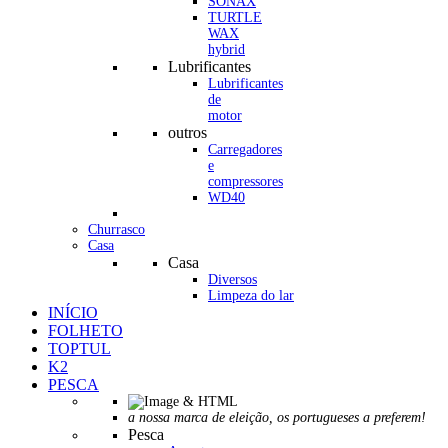
SONAX
TURTLE
WAX
hybrid
Lubrificantes
Lubrificantes
de
motor
outros
Carregadores
e
compressores
WD40
Churrasco
Casa
Casa
Diversos
Limpeza do lar
INÍCIO
FOLHETO
TOPTUL
K2
PESCA
a nossa marca de eleição, os portugueses a preferem!
Pesca