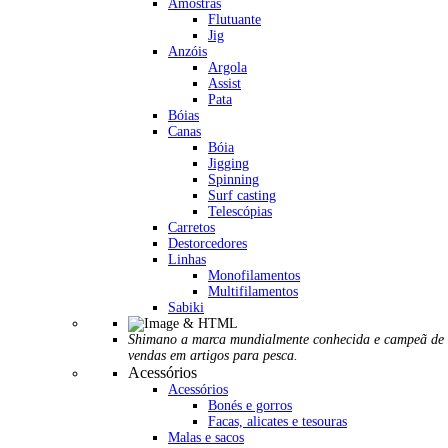
Amostras
Flutuante
Jig
Anzóis
Argola
Assist
Pata
Bóias
Canas
Bóia
Jigging
Spinning
Surf casting
Telescópias
Carretos
Destorcedores
Linhas
Monofilamentos
Multifilamentos
Sabiki
Shimano a marca mundialmente conhecida e campeã de
vendas em artigos para pesca.
Acessórios
Acessórios
Bonés e gorros
Facas, alicates e tesouras
Malas e sacos