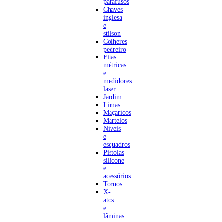
parafusos
Chaves
inglesa
e
stilson
Colheres
pedreiro
Fitas
métricas
e
medidores
laser
Jardim
Limas
Maçaricos
Martelos
Níveis
e
esquadros
Pistolas
silicone
e
acessórios
Tornos
X-
atos
e
lâminas