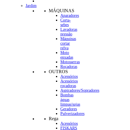
Jardim
MÁQUINAS
Aparadores
Corta-
sebes
Lavadoras
pressão
Máquinas
cortar
relva
Moto
enxadas
Motosserras
Roçadoras
OUTROS
Acessórios
Acessórios
roçadoras
Aspiradores/Sopradores
Bombas
águas
limpas/sujas
Geradores
Pulverizadores
Rega
Acessórios
FISKARS