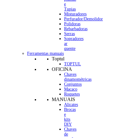
e
Tupias
Misturadores
Perfurador/Demolidor
Polidoras
Rebarbadoras
Serras
Sopradores
ar
quente
Ferramentas manuais
Toptul
TOPTUL
OFICINA
Chaves
dinamométricas
Conjuntos
Macaco
Roquetes
MANUAIS
Alicates
Brocas
e
kits
DIY
Chaves
de