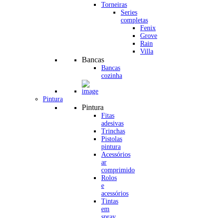
Torneiras
Series
completas
Fenix
Grove
Rain
Villa
Bancas
Bancas
cozinha
Pintura
Pintura
Fitas
adesivas
Trinchas
Pistolas
pintura
Acessórios
ar
comprimido
Rolos
e
acessórios
Tintas
em
spray