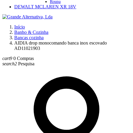
Roupa
DEWALT MCLAREN XR 18V
Início
Banho & Cozinha
Bancas cozinha
AIDIA drop monocomando banca inox escovado
AD11021903
cart9
0
Compras
search2
Pesquisa