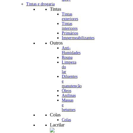
Tintas e drogaria
Tintas
Tintas
exteriores
Tintas
interiores
Primários
Impermeabilizantes
Outros
Anti-
Humidades
Roupa
Limpeza
do
lar
Diluentes
e
manutenção
Óleos
Anilinas
Massas
e
betumes
Colas
Colas
Lacrilar