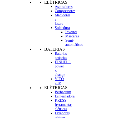
ELÉTRICAS
Aspiradores
Compressores
Medidores
e
lasers
Soldadura
Inverter
Máscaras
Semi-
automáticos
BATERIAS
Baterias
próprias
EINHELL
power
x
change
VITO
20V
ELÉTRICAS
Berbequim
Esmeriladora
KRESS
ferramentas
elétricas
Lixadoras,
plainas