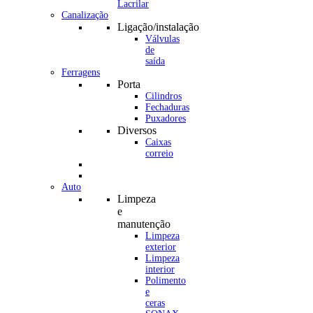
Canalização
Ligação/instalação
Válvulas
de
saída
Ferragens
Porta
Cilindros
Fechaduras
Puxadores
Diversos
Caixas
correio
Auto
Limpeza
e
manutenção
Limpeza
exterior
Limpeza
interior
Polimento
e
ceras