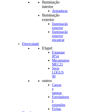
Iluminação
interior
Armaduras
Iluminação
exterior
Iluminação
exterior
Iluminação
exterior
encastrar
Eletricidade
Efapel
Estanque
IP54
Mecanismos
MEC21
Serie
LOGUS
90
outros
Caixas
e
tampas
Enroladores
e
extensões
Fichas