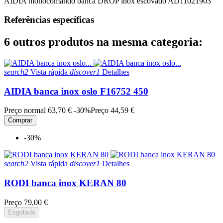
AIDIA monocomando banca DROP inox escovado AD11021903
Referências específicas
6 outros produtos na mesma categoria:
search2
Vista rápida
discover1
Detalhes
AIDIA banca inox oslo F16752 450
Preço normal
63,70 €
-30%
Preço
44,59 €
Comprar
-30%
search2
Vista rápida
discover1
Detalhes
RODI banca inox KERAN 80
Preço
79,00 €
Esgotado